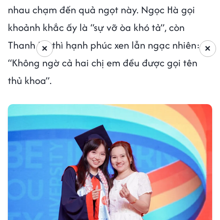
nhau chạm đến quả ngọt này. Ngọc Hà gọi
khoảnh khắc ấy là “sự vỡ òa khó tả”, còn
Thanh Hà thì hạnh phúc xen lẫn ngạc nhiên:
×
×
“Không ngờ cả hai chị em đều được gọi tên
thủ khoa”.