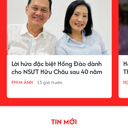
Lời hứa đặc biệt Hồng Đào dành
H
cho NSƯT Hữu Châu sau 40 năm
T
PHIM ẢNH
15 giờ trước
H
TIN MỚI