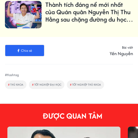
Thành tích đáng nể mới nhất
của Quán quân Nguyễn Thị Thu
Hằng sau chặng đường du học
tại Úc
Bài viết
Chia sẻ
Yến Nguyễn
#Hashtag
#
THỦ KHOA
#
TỐT NGHIỆP ĐẠI HỌC
#
TỐT NGHIỆP THỦ KHOA
ĐƯỢC QUAN TÂM