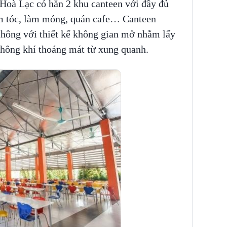
oà Lạc có hẳn 2 khu canteen với đầy đủ
làm tóc, làm móng, quán cafe… Canteen
thông với thiết kế không gian mở nhằm lấy
không khí thoáng mát từ xung quanh.