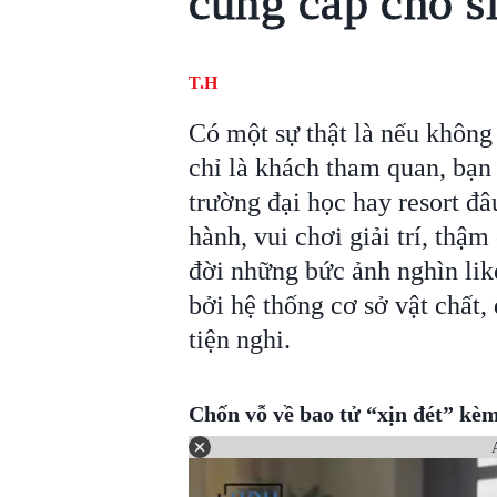
cung cấp cho s
T.H
Có một sự thật là nếu khôn
chỉ là khách tham quan, bạn
trường đại học hay resort đâ
hành, vui chơi giải trí, thậm
đời những bức ảnh nghìn like
bởi hệ thống cơ sở vật chất,
tiện nghi.
Chốn vỗ về bao tử “xịn đét” kèm