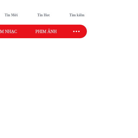
Tin Mới
Tin Hot
Tìm kiếm
M NHẠC
PHIM ẢNH
SAO SPORT