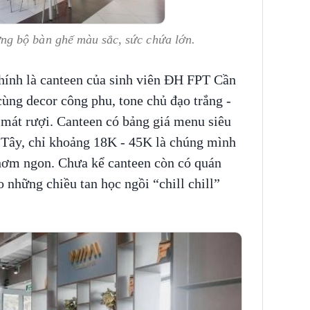
g bộ bàn ghế màu sắc, sức chứa lớn.
hính là canteen của sinh viên ĐH FPT Cần
ùng decor công phu, tone chủ đạo trắng -
, mát rượi. Canteen có bảng giá menu siêu
n Tây, chỉ khoảng 18K - 45K là chúng mình
hơm ngon. Chưa kể canteen còn có quán
o những chiều tan học ngồi “chill chill”