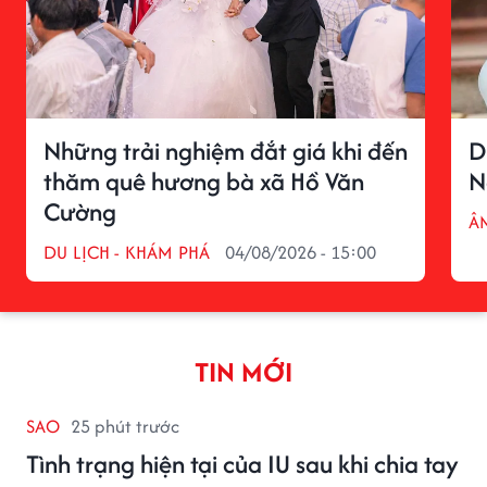
Những trải nghiệm đắt giá khi đến
D
thăm quê hương bà xã Hồ Văn
N
Cường
Â
DU LỊCH - KHÁM PHÁ
04/08/2026 - 15:00
TIN MỚI
SAO
25 phút trước
Tình trạng hiện tại của IU sau khi chia tay