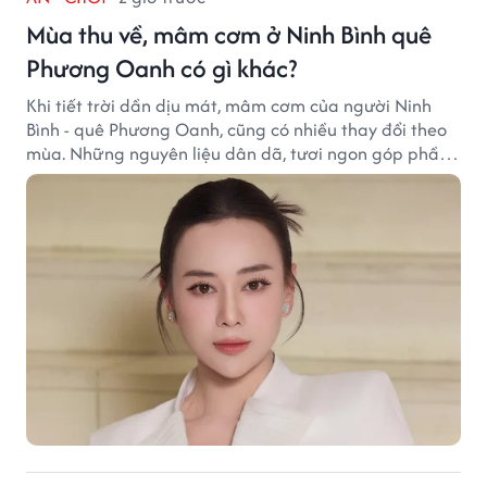
Mùa thu về, mâm cơm ở Ninh Bình quê
Phương Oanh có gì khác?
Khi tiết trời dần dịu mát, mâm cơm của người Ninh
Bình - quê Phương Oanh, cũng có nhiều thay đổi theo
mùa. Những nguyên liệu dân dã, tươi ngon góp phần
tạo nên hương vị bình dị nhưng đầy cuốn hút của vùng
đất cố đô.