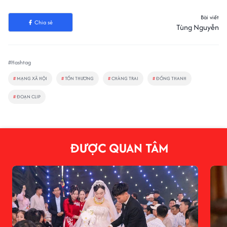
Bài viết
Chia sẻ
Tùng Nguyễn
#Hashtag
#
MẠNG XÃ HỘI
#
TỔN THƯƠNG
#
CHÀNG TRAI
#
ĐỒNG THANH
#
ĐOẠN CLIP
ĐƯỢC QUAN TÂM