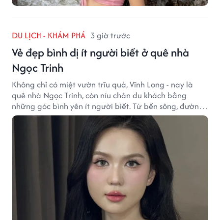
DU LỊCH - KHÁM PHÁ
3 giờ trước
Vẻ đẹp bình dị ít người biết ở quê nhà
Ngọc Trinh
Không chỉ có miệt vườn trĩu quả, Vĩnh Long - nay là
quê nhà Ngọc Trinh, còn níu chân du khách bằng
những góc bình yên ít người biết. Từ bến sông, đường
quê đến nhịp sống chậm rãi, tất cả tạo nên sức hút rất
riêng của vùng đất miền Tây.