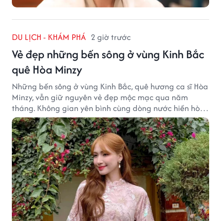
DU LỊCH - KHÁM PHÁ
2 giờ trước
Vẻ đẹp những bến sông ở vùng Kinh Bắc
quê Hòa Minzy
Những bến sông ở vùng Kinh Bắc, quê hương ca sĩ Hòa
Minzy, vẫn giữ nguyên vẻ đẹp mộc mạc qua năm
tháng. Không gian yên bình cùng dòng nước hiền hòa
tạo nên một góc Bắc Ninh rất đáng để khám phá.