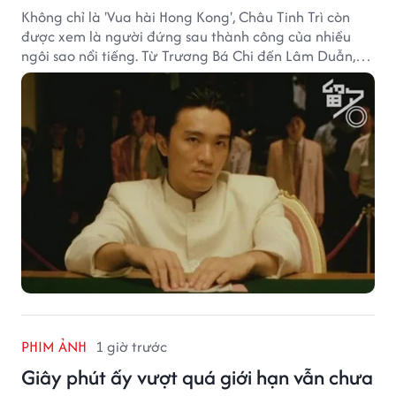
Không chỉ là 'Vua hài Hong Kong', Châu Tinh Trì còn
được xem là người đứng sau thành công của nhiều
ngôi sao nổi tiếng. Từ Trương Bá Chi đến Lâm Duẫn,
không ít diễn viên đã bước sang trang mới trong sự
nghiệp nhờ cơ hội từ Châu Tinh Trì.
PHIM ẢNH
1 giờ trước
Giây phút ấy vượt quá giới hạn vẫn chưa