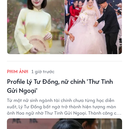
PHIM ẢNH
1 giờ trước
Profile Lý Tư Đồng, nữ chính 'Thư Tình
Gửi Ngoại'
Từ một nữ sinh ngành tài chính chưa từng học diễn
xuất, Lý Tư Đồng bất ngờ trở thành hiện tượng màn
ảnh Hoa ngữ nhờ Thư Tình Gửi Ngoại. Thành công của
bộ phim doanh thu hơn 8.100 tỷ đồng đã mở ra bước
ngoặt lớn trong cuộc đời cô gái sinh năm 2004.