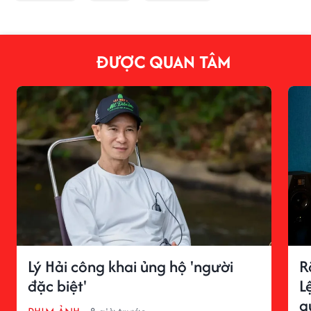
ĐƯỢC QUAN TÂM
Lý Hải công khai ủng hộ 'người
R
đặc biệt'
L
q