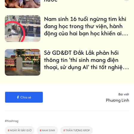
Nam sinh 16 tuổi ngừng tim khi
đang học trong thư viện, hành
động của hai bạn học khiến ai
cũng bất ngờ
Sở GD&ĐT Đắk Lắk phản hồi
thông tin 'thí sinh mang điện
thoại, sử dụng AI' thi tốt nghiệp
THPT
Bài viết
Chia sẻ
Phương Linh
#Hashtag
#
NGÀY ẤY BÂY GIỜ
#
NAM SINH
#
THẦN TƯỢNG KPOP