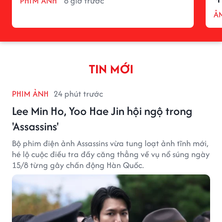
PHIM ẢNH
8 giờ trước
Â
TIN MỚI
PHIM ẢNH
24 phút trước
Lee Min Ho, Yoo Hae Jin hội ngộ trong
'Assassins'
Bộ phim điện ảnh Assassins vừa tung loạt ảnh tĩnh mới,
hé lộ cuộc điều tra đầy căng thẳng về vụ nổ súng ngày
15/8 từng gây chấn động Hàn Quốc.