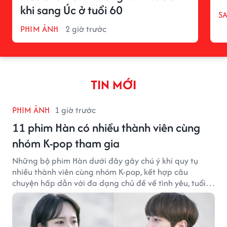
khi sang Úc ở tuổi 60
S
PHIM ẢNH
2 giờ trước
TIN MỚI
PHIM ẢNH
1 giờ trước
11 phim Hàn có nhiều thành viên cùng
nhóm K-pop tham gia
Những bộ phim Hàn dưới đây gây chú ý khi quy tụ
nhiều thành viên cùng nhóm K-pop, kết hợp câu
chuyện hấp dẫn với đa dạng chủ đề về tình yêu, tuổi
trẻ và ước mơ.