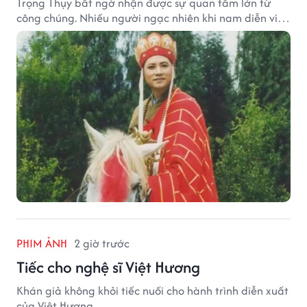
Trọng Thụy bất ngờ nhận được sự quan tâm lớn từ
công chúng. Nhiều người ngạc nhiên khi nam diễn viên
nổi tiếng với vai Đường Tăng không xuất hiện trong
danh sách thừa kế khối tài sản hàng chục tỷ NDT.
PHIM ẢNH
2 giờ trước
Tiếc cho nghệ sĩ Việt Hương
Khán giả không khỏi tiếc nuối cho hành trình diễn xuất
của Việt Hương.