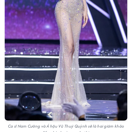
Ca sĩ Nam Cường và Á hậu Vũ Thuý Quỳnh sẽ là hai giám khảo