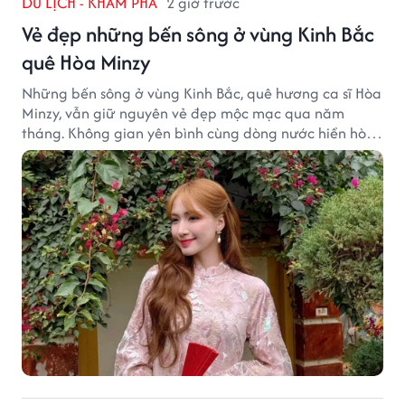
DU LỊCH - KHÁM PHÁ
2 giờ trước
Vẻ đẹp những bến sông ở vùng Kinh Bắc
quê Hòa Minzy
Những bến sông ở vùng Kinh Bắc, quê hương ca sĩ Hòa
Minzy, vẫn giữ nguyên vẻ đẹp mộc mạc qua năm
tháng. Không gian yên bình cùng dòng nước hiền hòa
tạo nên một góc Bắc Ninh rất đáng để khám phá.