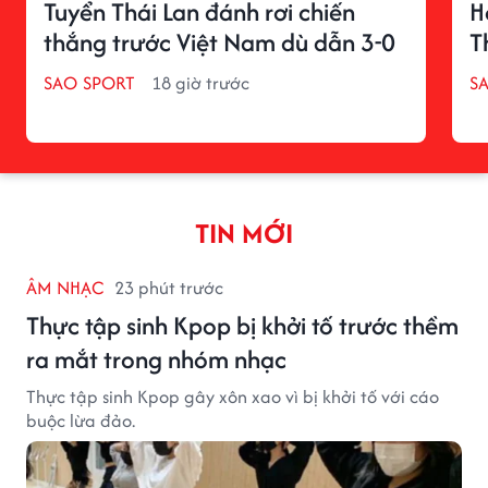
Tuyển Thái Lan đánh rơi chiến
H
thắng trước Việt Nam dù dẫn 3-0
T
SAO SPORT
18 giờ trước
S
TIN MỚI
ÂM NHẠC
23 phút trước
Thực tập sinh Kpop bị khởi tố trước thềm
ra mắt trong nhóm nhạc
Thực tập sinh Kpop gây xôn xao vì bị khởi tố với cáo
buộc lừa đảo.