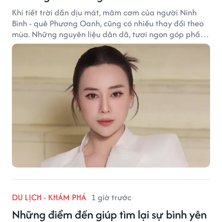
Khi tiết trời dần dịu mát, mâm cơm của người Ninh
Bình - quê Phương Oanh, cũng có nhiều thay đổi theo
mùa. Những nguyên liệu dân dã, tươi ngon góp phần
tạo nên hương vị bình dị nhưng đầy cuốn hút của vùng
đất cố đô.
DU LỊCH - KHÁM PHÁ
1 giờ trước
Những điểm đến giúp tìm lại sự bình yên