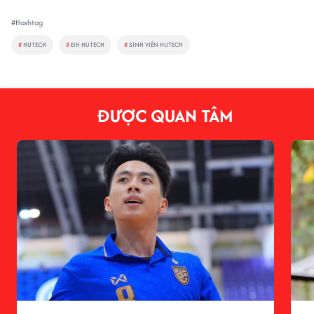
#Hashtag
#
HUTECH
#
ĐH HUTECH
#
SINH VIÊN HUTECH
ĐƯỢC QUAN TÂM