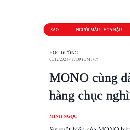
SAO
NGƯỜI MẪU - HOA HẬU
HỌC ĐƯỜNG
05/12/2024 - 17:39 (GMT+7)
MONO cùng dà
hàng chục nghì
MINH NGỌC
Sự xuất hiện của MONO hứa