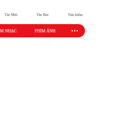
Tin Mới
Tin Hot
Tìm kiếm
M NHẠC
PHIM ẢNH
SAO SPORT