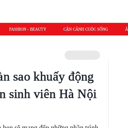
FASHION - BEAUTY
CẬN CẢNH CUỘC SỐNG
Â
n sao khuấy động
n sinh viên Hà Nội
 hẹn sẽ mang đến những phần trình