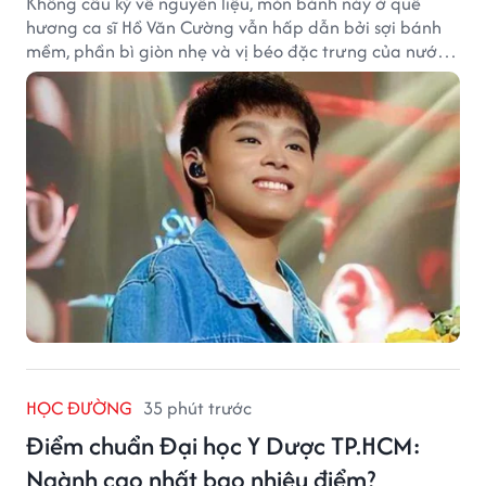
Không cầu kỳ về nguyên liệu, món bánh này ở quê
hương ca sĩ Hồ Văn Cường vẫn hấp dẫn bởi sợi bánh
mềm, phần bì giòn nhẹ và vị béo đặc trưng của nước
cốt dừa.
HỌC ĐƯỜNG
35 phút trước
Điểm chuẩn Đại học Y Dược TP.HCM:
Ngành cao nhất bao nhiêu điểm?