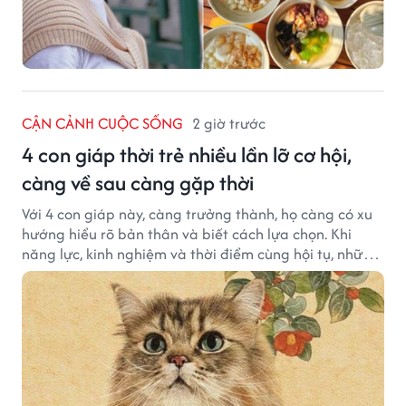
CẬN CẢNH CUỘC SỐNG
2 giờ trước
4 con giáp thời trẻ nhiều lần lỡ cơ hội,
càng về sau càng gặp thời
Với 4 con giáp này, càng trưởng thành, họ càng có xu
hướng hiểu rõ bản thân và biết cách lựa chọn. Khi
năng lực, kinh nghiệm và thời điểm cùng hội tụ, những
cơ hội từng tưởng đã vuột mất có thể được thay thế
bằng những cơ hội phù hợp hơn.