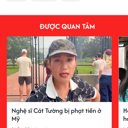
ĐƯỢC QUAN TÂM
Nghệ sĩ Cát Tường bị phạt tiền ở
H
Mỹ
h