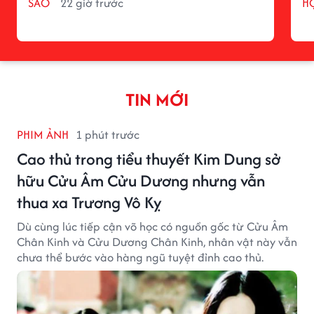
SAO
22 giờ trước
H
TIN MỚI
PHIM ẢNH
1 phút trước
Cao thủ trong tiểu thuyết Kim Dung sở
hữu Cửu Âm Cửu Dương nhưng vẫn
thua xa Trương Vô Kỵ
Dù cùng lúc tiếp cận võ học có nguồn gốc từ Cửu Âm
Chân Kinh và Cửu Dương Chân Kinh, nhân vật này vẫn
chưa thể bước vào hàng ngũ tuyệt đỉnh cao thủ.