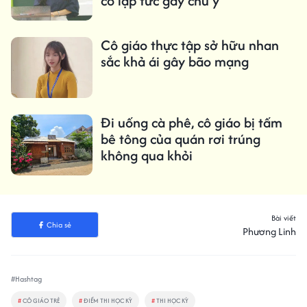
cô lập tức gây chú ý
Cô giáo thực tập sở hữu nhan
sắc khả ái gây bão mạng
Đi uống cà phê, cô giáo bị tấm
bê tông của quán rơi trúng
không qua khỏi
Bài viết
Chia sẻ
Phương Linh
#Hashtag
#
CÔ GIÁO TRẺ
#
ĐIỂM THI HỌC KỲ
#
THI HỌC KỲ