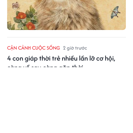
CẬN CẢNH CUỘC SỐNG
2 giờ trước
4 con giáp thời trẻ nhiều lần lỡ cơ hội,
càng về sau càng gặp thời
Với 4 con giáp này, càng trưởng thành, họ càng có xu
hướng hiểu rõ bản thân và biết cách lựa chọn. Khi
năng lực, kinh nghiệm và thời điểm cùng hội tụ, những
cơ hội từng tưởng đã vuột mất có thể được thay thế
bằng những cơ hội phù hợp hơn.