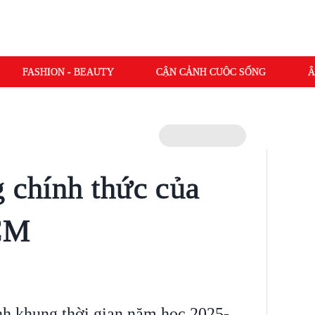
FASHION - BEAUTY
CẬN CẢNH CUỘC SỐNG
Â
g chính thức của
HCM
 khung thời gian năm học 2025-