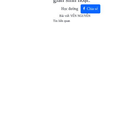
Học đường
Chia sẻ
Bài viết
YẾN NGUYỄN
Tin liên quan
TOP
VIEW
24H