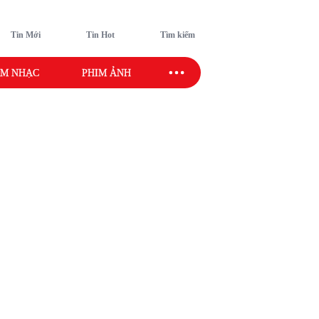
Tin Mới
Tin Hot
Tìm kiếm
M NHẠC
PHIM ẢNH
SAO SPORT