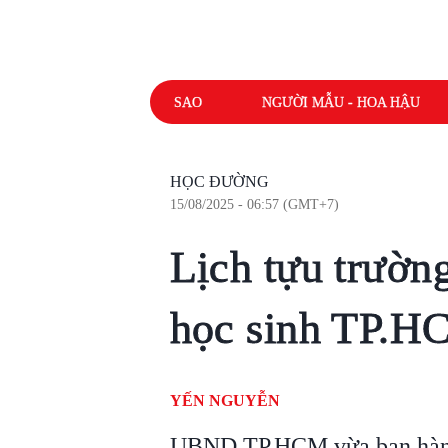
SAO
NGƯỜI MẪU - HOA HẬU
HỌC ĐƯỜNG
15/08/2025 - 06:57 (GMT+7)
Lịch tựu trườn
học sinh TP.
YẾN NGUYỄN
UBND TP.HCM vừa ban hành