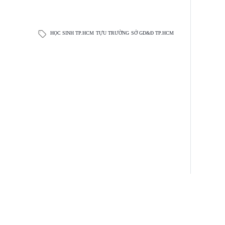
HỌC SINH TP.HCM
TỰU TRƯỜNG
SỞ GD&Đ TP.HCM