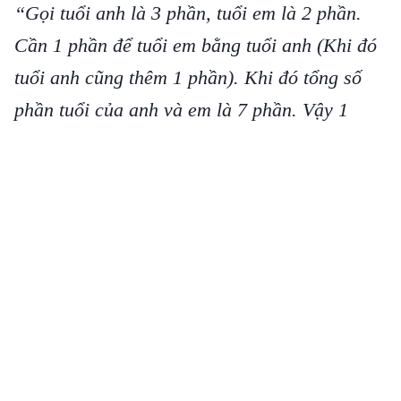
“Gọi tuổi anh là 3 phần, tuổi em là 2 phần.
Cần 1 phần để tuổi em bằng tuổi anh (Khi đó
tuổi anh cũng thêm 1 phần). Khi đó tổng số
phần tuổi của anh và em là 7 phần. Vậy 1
phần là 7 tuổi. Suy ra: Tuổi em là 14, tuổi anh
- Người dùng L.V.T bình luận.
là 21”
Hay bạn T.K.P cũng hài hước viết:
“Thời gian
là 15 giây, chắc mình nghe xong câu hỏi sau
đó đợi thêm một chút thời gian để mình tĩnh
tâm lại nữa chắc hết luôn 15 giây”.
Chia sẻ
Bài viết
Nhật Minh