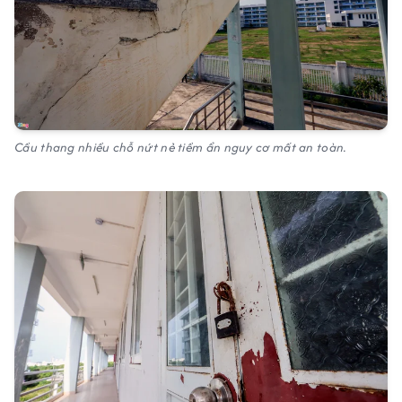
Cầu thang nhiều chỗ nứt nẻ tiềm ẩn nguy cơ mất an toàn.