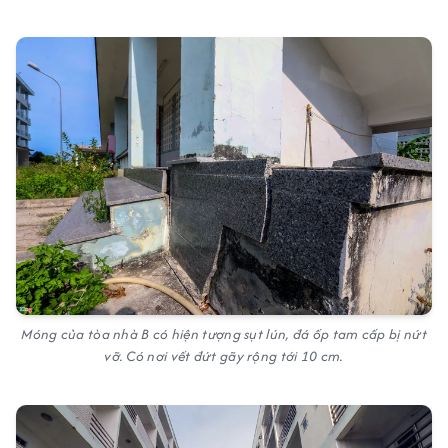
Móng của tòa nhà B có hiện tượng sụt lún, đá ốp tam cấp bị nứt
vỡ. Có nơi vết đứt gãy rộng tới 10 cm.