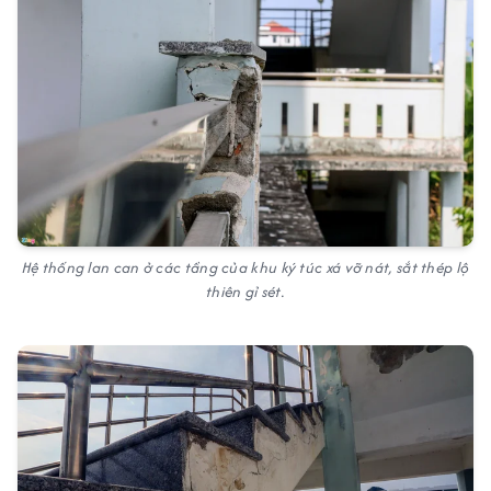
Hệ thống lan can ở các tầng của khu ký túc xá vỡ nát, sắt thép lộ
thiên gỉ sét.