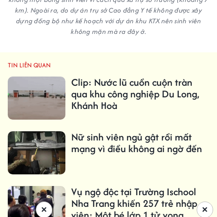
km). Ngoài ra, do dự án trụ sở Cao đẳng Y tế không được xây
dựng đồng bộ như kế hoạch với dự án khu KTX nên sinh viên
không mặn mà ra đây ở.
TIN LIÊN QUAN
Clip: Nước lũ cuồn cuộn tràn
qua khu công nghiệp Du Long,
Khánh Hoà
Nữ sinh viên ngủ gật rồi mất
mạng vì điều không ai ngờ đến
Vụ ngộ độc tại Trường Ischool
Nha Trang khiến 257 trẻ nhập
×
×
viện: Một bé lớp 1 tử vong