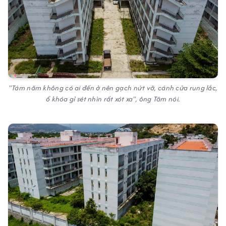
"Tám năm không có ai đến ở nên gạch nứt vỡ, cánh cửa rung lắc,
ổ khóa gỉ sét nhìn rất xót xa", ông Tâm nói.