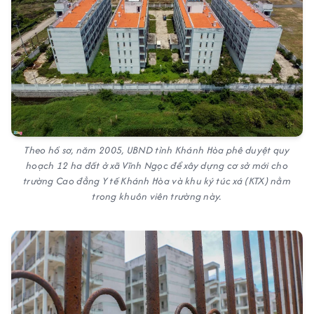
Theo hồ sơ, năm 2005, UBND tỉnh Khánh Hòa phê duyệt quy
hoạch 12 ha đất ở xã Vĩnh Ngọc để xây dựng cơ sở mới cho
trường Cao đẳng Y tế Khánh Hòa và khu ký túc xá (KTX) nằm
trong khuôn viên trường này.