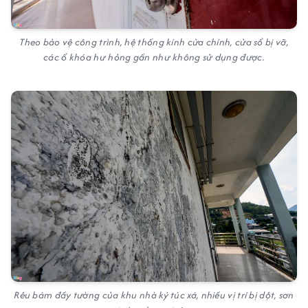
Theo bảo vệ công trình, hệ thống kính cửa chính, cửa sổ bị vỡ,
các ổ khóa hư hỏng gần như không sử dụng được.
Rêu bám đầy tường của khu nhà ký túc xá, nhiều vị trí bị dột, sơn