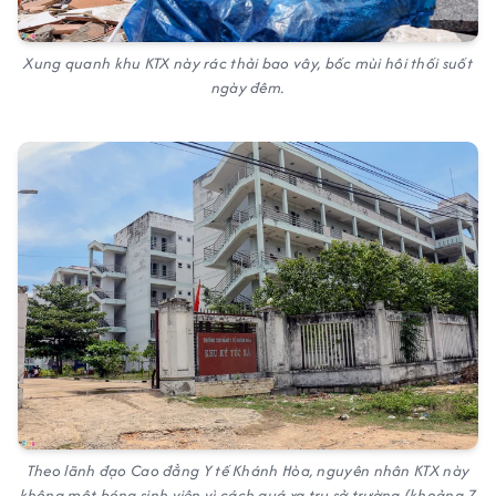
Xung quanh khu KTX này rác thải bao vây, bốc mùi hôi thối suốt
ngày đêm.
Theo lãnh đạo Cao đẳng Y tế Khánh Hòa, nguyên nhân KTX này
không một bóng sinh viên vì cách quá xa trụ sở trường (khoảng 7