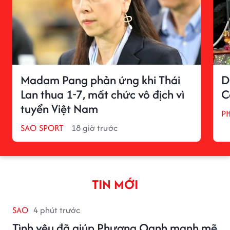
Madam Pang phản ứng khi Thái
D
Lan thua 1-7, mất chức vô địch vì
C
tuyển Việt Nam
P
SAO SPORT
18 giờ trước
TIN MỚI
SAO
4 phút trước
Tình yêu đã giúp Phương Oanh mạnh mẽ