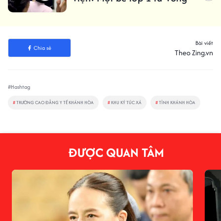
Bài viết
Chia sẻ
Theo Zing.vn
#Hashtag
#
TRƯỜNG CAO ĐẲNG Y TẾ KHÁNH HÒA
#
KHU KÝ TÚC XÁ
#
TỈNH KHÁNH HÒA
ĐƯỢC QUAN TÂM