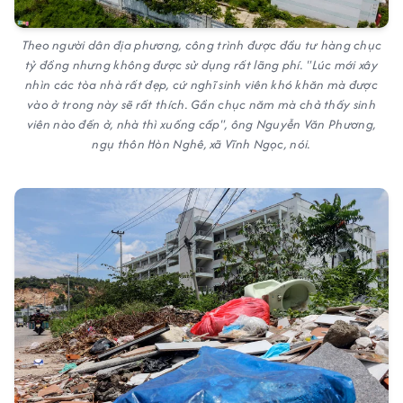
Theo người dân địa phương, công trình được đầu tư hàng chục
tỷ đồng nhưng không được sử dụng rất lãng phí. "Lúc mới xây
nhìn các tòa nhà rất đẹp, cứ nghĩ sinh viên khó khăn mà được
vào ở trong này sẽ rất thích. Gần chục năm mà chả thấy sinh
viên nào đến ở, nhà thì xuống cấp", ông Nguyễn Văn Phương,
ngụ thôn Hòn Nghê, xã Vĩnh Ngọc, nói.