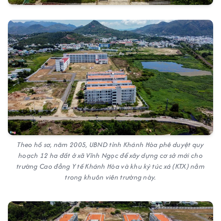
Theo hồ sơ, năm 2005, UBND tỉnh Khánh Hòa phê duyệt quy
hoạch 12 ha đất ở xã Vĩnh Ngọc để xây dựng cơ sở mới cho
trường Cao đẳng Y tế Khánh Hòa và khu ký túc xá (KTX) nằm
trong khuôn viên trường này.