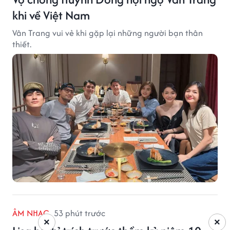
khi về Việt Nam
Vân Trang vui vẻ khi gặp lại những người bạn thân
thiết.
ÂM NHẠC
53 phút trước
×
×