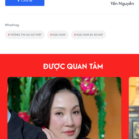
Chia sẻ
Yến Nguyễn
#Hashtag
#
THÔNG TIN SAI SỰ THẬT
#
HỌC SINH
#
HỌC SINH ĐI XE MÁY
ĐƯỢC QUAN TÂM