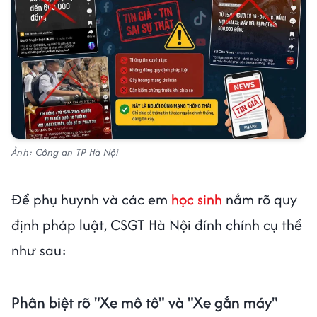
Ảnh: Công an TP Hà Nội
Để phụ huynh và các em
học sinh
nắm rõ quy
định pháp luật, CSGT Hà Nội đính chính cụ thể
như sau:
Phân biệt rõ "Xe mô tô" và "Xe gắn máy"