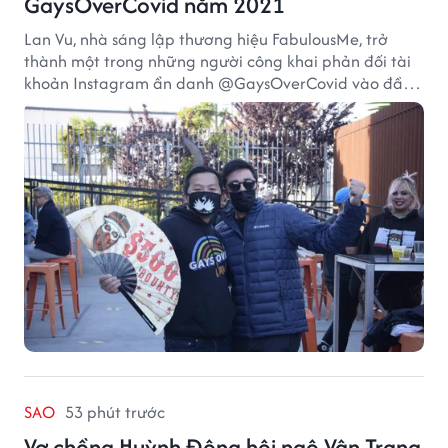
GaysOverCovid năm 2021
Lan Vu, nhà sáng lập thương hiệu FabulousMe, trở
thành một trong những người công khai phản đối tài
khoản Instagram ẩn danh @GaysOverCovid vào đầu
năm 2021, trong bối cảnh đại dịch COVID-19 vẫn diễn
biến nghiêm trọng.
SAO
53 phút trước
Vợ chồng Huỳnh Đông hội ngộ Vân Trang