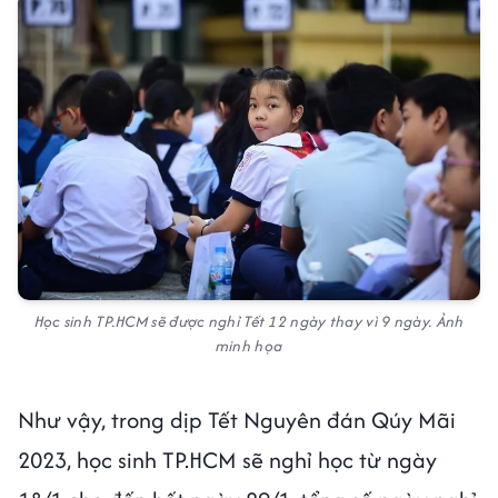
Học sinh TP.HCM sẽ được nghỉ Tết 12 ngày thay vì 9 ngày. Ảnh
minh họa
Như vậy, trong dịp Tết Nguyên đán Qúy Mãi
2023, học sinh TP.HCM sẽ nghỉ học từ ngày