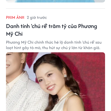
PHIM ẢNH
2 giờ trước
Danh tính 'chú rể' trăm tỷ của Phương
Mỹ Chi
Phương Mỹ Chi chính thức hé lộ danh tính 'chú rể' sau
loạt hint gây tò mò, thu hút sự chú ý lớn từ khán giả.