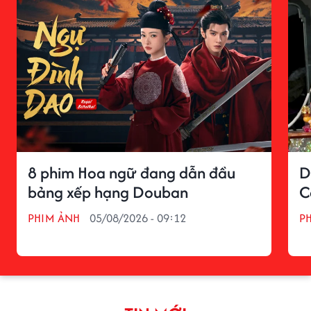
8 phim Hoa ngữ đang dẫn đầu
D
bảng xếp hạng Douban
C
PHIM ẢNH
05/08/2026 - 09:12
P