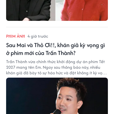
PHIM ẢNH
4 giờ trước
Sau Mai và Thỏ Ơi!!, khán giả kỳ vọng gì
ở phim mới của Trấn Thành?
Trấn Thành vừa chính thức khởi động dự án phim Tết
2027 mang tên Em. Ngay sau thông báo này, nhiều
khán giả đã bày tỏ sự háo hức và đặt không ít kỳ vọng
vào bộ phim mới của Trấn Thành.