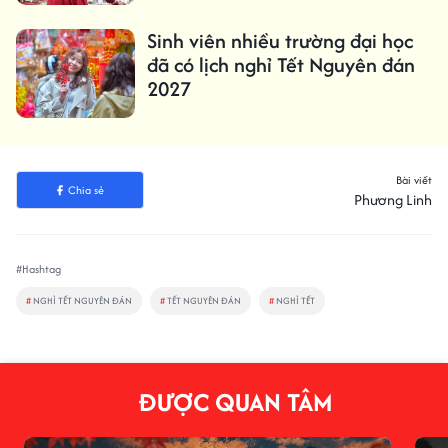
Sinh viên nhiều trường đại học
đã có lịch nghỉ Tết Nguyên đán
2027
Bài viết
Chia sẻ
Phương Linh
#Hashtag
#
NGHỈ TẾT NGUYÊN ĐÁN
#
TẾT NGUYÊN ĐÁN
#
NGHỈ TẾT
ĐƯỢC QUAN TÂM