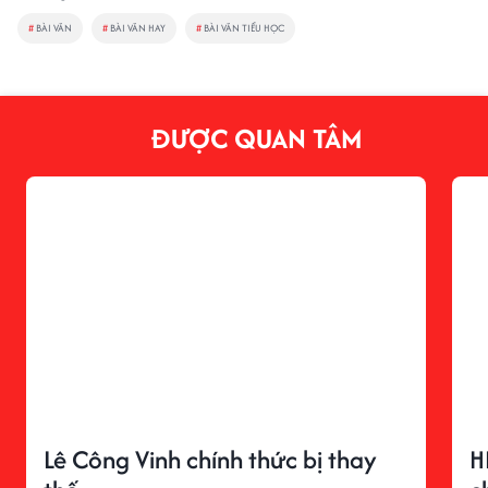
#
BÀI VĂN
#
BÀI VĂN HAY
#
BÀI VĂN TIỂU HỌC
ĐƯỢC QUAN TÂM
Lê Công Vinh chính thức bị thay
H