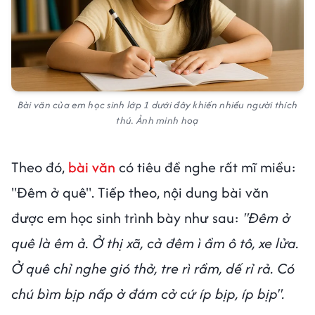
Bài văn của em học sinh lớp 1 dưới đây khiến nhiều người thích
thú. Ảnh minh hoạ
Theo đó,
bài văn
có tiêu đề nghe rất mĩ miều:
"Đêm ở quê". Tiếp theo, nội dung bài văn
được em học sinh trình bày như sau:
"Đêm ở
quê là êm ả. Ở thị xã, cả đêm ì ầm ô tô, xe lửa.
Ở quê chỉ nghe gió thở, tre rì rầm, dế rỉ rả. Có
chú bìm bịp nấp ở đám cở cứ íp bịp, íp bịp".