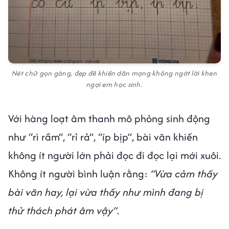
Nét chữ gọn gàng, đẹp đẽ khiến dân mạng không ngớt lời khen
ngợi em học sinh.
Với hàng loạt âm thanh mô phỏng sinh động
như “rì rầm”, “rỉ rả”, “íp bịp”, bài văn khiến
không ít người lớn phải đọc đi đọc lại mới xuôi.
Không ít người bình luận rằng:
“Vừa cảm thấy
bài văn hay, lại vừa thấy như mình đang bị
thử thách phát âm vậy”
.