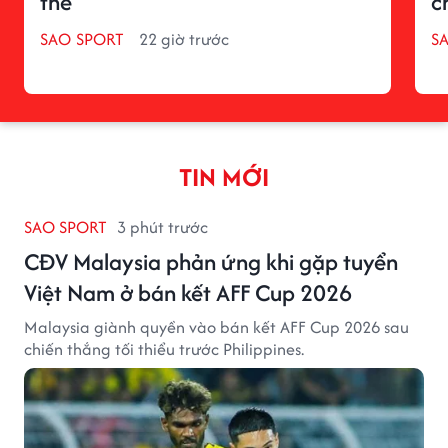
thế
c
SAO SPORT
22 giờ trước
S
TIN MỚI
SAO SPORT
3 phút trước
CĐV Malaysia phản ứng khi gặp tuyển
Việt Nam ở bán kết AFF Cup 2026
Malaysia giành quyền vào bán kết AFF Cup 2026 sau
chiến thắng tối thiểu trước Philippines.