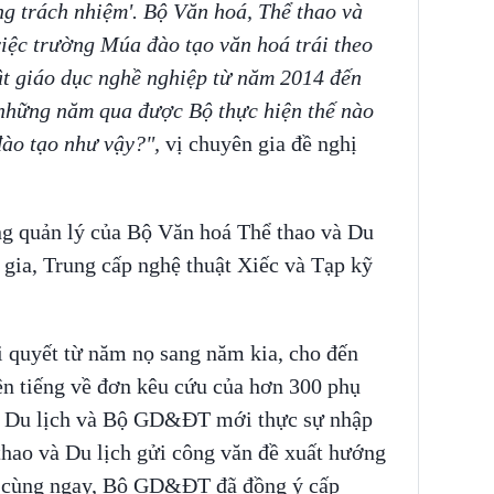
óng trách nhiệm'. Bộ Văn hoá, Thể thao và
việc trường Múa đào tạo văn hoá trái theo
ật giáo dục nghề nghiệp từ năm 2014 đến
a những năm qua được Bộ thực hiện thế nào
đào tạo như vậy?",
vị chuyên gia đề nghị
ng quản lý của Bộ Văn hoá Thể thao và Du
gia, Trung cấp nghệ thuật Xiếc và Tạp kỹ
i quyết từ năm nọ sang năm kia, cho đến
lên tiếng về đơn kêu cứu của hơn 300 phụ
à Du lịch và Bộ GD&ĐT mới thực sự nhập
thao và Du lịch gửi công văn đề xuất hướng
 cùng ngay, Bộ GD&ĐT đã đồng ý cấp