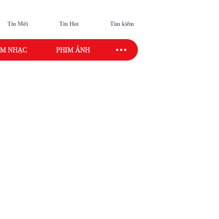
Tin Mới
Tin Hot
Tìm kiếm
M NHẠC
PHIM ẢNH
SAO SPORT