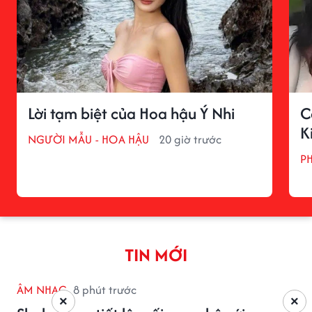
Lời tạm biệt của Hoa hậu Ý Nhi
C
K
NGƯỜI MẪU - HOA HẬU
20 giờ trước
P
TIN MỚI
ÂM NHẠC
8 phút trước
×
×