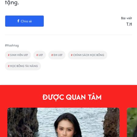
tặng.
Bài viết
Chia sẻ
T.H
#Hashtag
#
SINH VIÊN UEF
#
UEF
#
ĐH UEF
#
CHÍNH SÁCH HỌC BỔNG
#
HỌC BỔNG TÀI NĂNG
ĐƯỢC QUAN TÂM