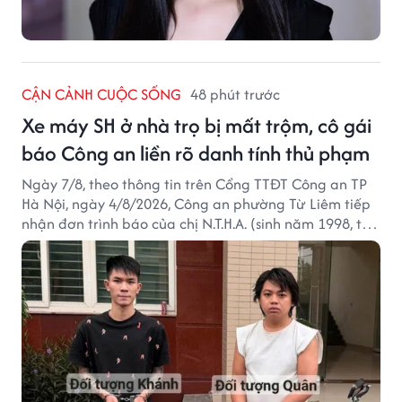
CẬN CẢNH CUỘC SỐNG
48 phút trước
Xe máy SH ở nhà trọ bị mất trộm, cô gái
báo Công an liền rõ danh tính thủ phạm
Ngày 7/8, theo thông tin trên Cổng TTĐT Công an TP
Hà Nội, ngày 4/8/2026, Công an phường Từ Liêm tiếp
nhận đơn trình báo của chị N.T.H.A. (sinh năm 1998, trú
tại phường Từ Liêm) về việc bị kẻ gian lấy trộm chiếc
xe mô tô Honda SH 125i, tại khu nhà trọ nơi đang sinh
sống.