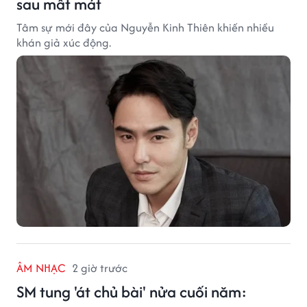
sau mất mát
Tâm sự mới đây của Nguyễn Kinh Thiên khiến nhiều
khán giả xúc động.
ÂM NHẠC
2 giờ trước
SM tung 'át chủ bài' nửa cuối năm: