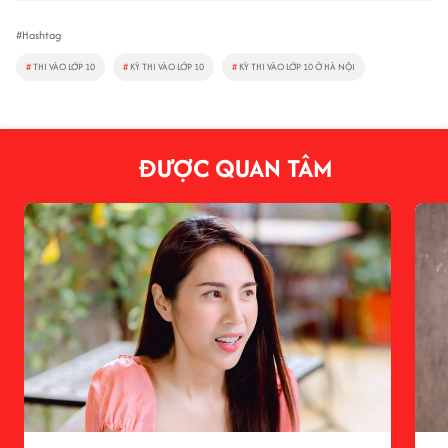
#Hashtag
#
THI VÀO LỚP 10
#
KỲ THI VÀO LỚP 10
#
KỲ THI VÀO LỚP 10 Ở HÀ NỘI
ĐƯỢC QUAN TÂM