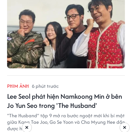
PHIM ẢNH
6 phút trước
Lee Seol phát hiện Namkoong Min ở bên
Jo Yun Seo trong 'The Husband'
“The Husband” tập 9 mở ra bước ngoặt mới khi bí mật
giữa Kang Tae Joo, Go Se Yoon và Cha Myung Hee dần
×
×
được hé lộ.