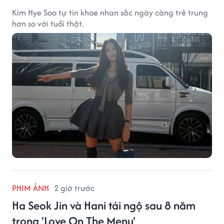
Kim Hye Soo tự tin khoe nhan sắc ngày càng trẻ trung
hơn so với tuổi thật.
PHIM ẢNH
2 giờ trước
Ha Seok Jin và Hani tái ngộ sau 8 năm
trong 'Love On The Menu'