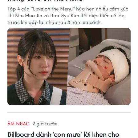
Tập 4 của “Love on the Menu” hứa hẹn nhiều cảm xúc
khi Kim Moo Jin và Han Gyu Rim đối diện biến cố lớn,
trước khi gặp lại nhau sau 8 năm xa cách.
ÂM NHẠC
2 giờ trước
Billboard dành 'cơn mưa' lời khen cho