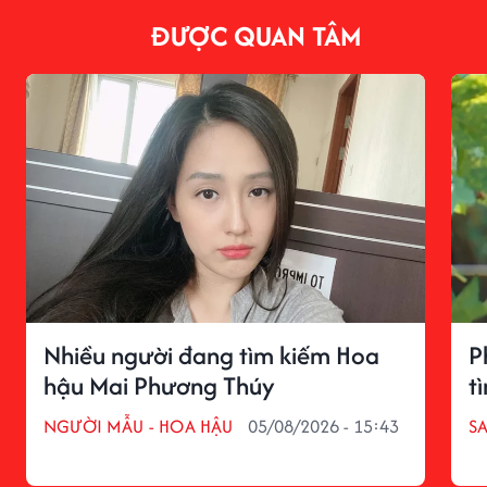
ĐƯỢC QUAN TÂM
Nhiều người đang tìm kiếm Hoa
P
hậu Mai Phương Thúy
t
NGƯỜI MẪU - HOA HẬU
05/08/2026 - 15:43
S