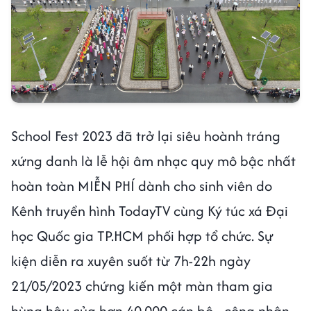
School Fest 2023 đã trở lại siêu hoành tráng
xứng danh là lễ hội âm nhạc quy mô bậc nhất
hoàn toàn MIỄN PHÍ dành cho sinh viên do
Kênh truyền hình TodayTV cùng Ký túc xá Đại
học Quốc gia TP.HCM phối hợp tổ chức. Sự
kiện diễn ra xuyên suốt từ 7h-22h ngày
21/05/2023 chứng kiến một màn tham gia
hùng hậu của hơn 40.000 cán bộ - công nhân