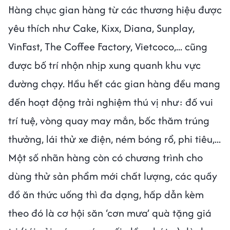
Hàng chục gian hàng từ các thương hiệu được
yêu thích như Cake, Kixx, Diana, Sunplay,
VinFast, The Coffee Factory, Vietcoco,... cũng
được bố trí nhộn nhịp xung quanh khu vực
đường chạy. Hầu hết các gian hàng đều mang
đến hoạt động trải nghiệm thú vị như: đố vui
trí tuệ, vòng quay may mắn, bốc thăm trúng
thưởng, lái thử xe điện, ném bóng rổ, phi tiêu,...
Một số nhãn hàng còn có chương trình cho
dùng thử sản phẩm mới chất lượng, các quầy
đồ ăn thức uống thì đa dạng, hấp dẫn kèm
theo đó là cơ hội săn ‘cơn mưa’ quà tặng giá