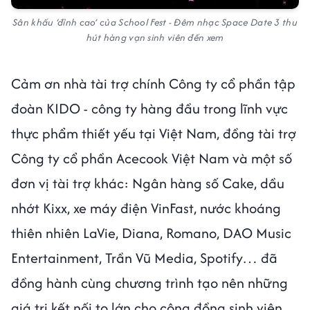
Sân khấu ‘đỉnh cao’ của School Fest - Đêm nhạc Space Date 3 thu
hút hàng vạn sinh viên đến xem
Cảm ơn nhà tài trợ chính Công ty cổ phần tập
đoàn KIDO - công ty hàng đầu trong lĩnh vực
thực phẩm thiết yếu tại Việt Nam, đồng tài trợ
Công ty cổ phần Acecook Việt Nam và một số
đơn vị tài trợ khác: Ngân hàng số Cake, dầu
nhớt Kixx, xe máy điện VinFast, nước khoáng
thiên nhiên LaVie, Diana, Romano, DAO Music
Entertainment, Trần Vũ Media, Spotify… đã
đồng hành cùng chương trình tạo nên những
giá trị kết nối to lớn cho cộng đồng sinh viên