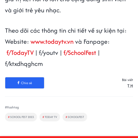
và giới trẻ yêu nhạc.
Theo dõi các thông tin chi tiết về sự kiện tại:
Website:
www.todaytv.vn
và Fanpage:
f/TodayTV
| f/youtv |
f/SchoolFest
|
f/ktxdhqghcm
Bài viết
Chia sẻ
T.H
#Hashtag
#
SCHOOL FEST 2023
#
TODAY TV
#
SCHOOLFEST