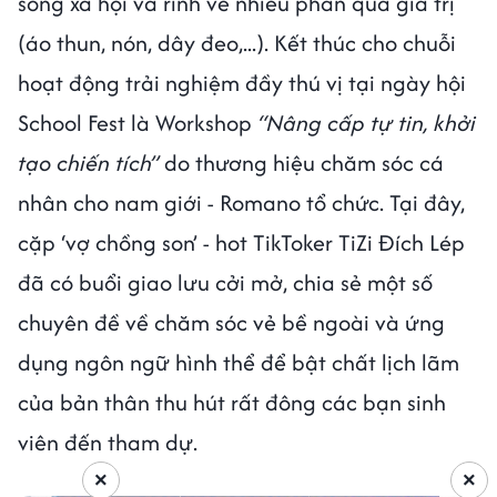
sống xã hội và rinh về nhiều phần quà giá trị
(áo thun, nón, dây đeo,...).
Kết thúc cho chuỗi
hoạt động trải nghiệm đầy thú vị tại ngày hội
School Fest là Workshop
“Nâng cấp tự tin, khởi
tạo chiến tích”
do thương hiệu chăm sóc cá
nhân cho nam giới - Romano tổ chức. Tại đây,
cặp ‘vợ chồng son’ - hot TikToker TiZi Đích Lép
đã có buổi giao lưu cởi mở, chia sẻ một số
chuyên đề về chăm sóc vẻ bề ngoài và ứng
dụng ngôn ngữ hình thể để bật chất lịch lãm
của bản thân thu hút rất đông các bạn sinh
viên đến tham dự.
×
×