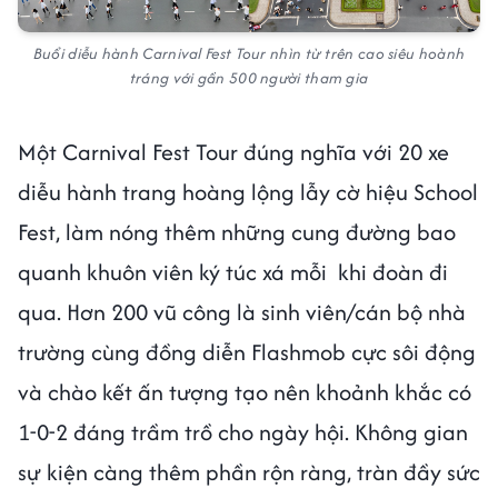
Buổi diễu hành Carnival Fest Tour nhìn từ trên cao siêu hoành
tráng với gần 500 người tham gia
Một Carnival Fest Tour đúng nghĩa với 20 xe
diễu hành trang hoàng lộng lẫy cờ hiệu School
Fest, làm nóng thêm những cung đường bao
quanh khuôn viên ký túc xá mỗi khi đoàn đi
qua. Hơn 200 vũ công là sinh viên/cán bộ nhà
trường cùng đồng diễn Flashmob cực sôi động
và chào kết ấn tượng tạo nên khoảnh khắc có
1-0-2 đáng trầm trồ cho ngày hội. Không gian
sự kiện càng thêm phần rộn ràng, tràn đầy sức