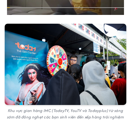
Khu vực gian hàng IMC (TodayTV, YouTV và Todayplus) từ sáng
sớm đã đông nghẹt các bạn sinh viên đến xếp hàng trải nghiệm