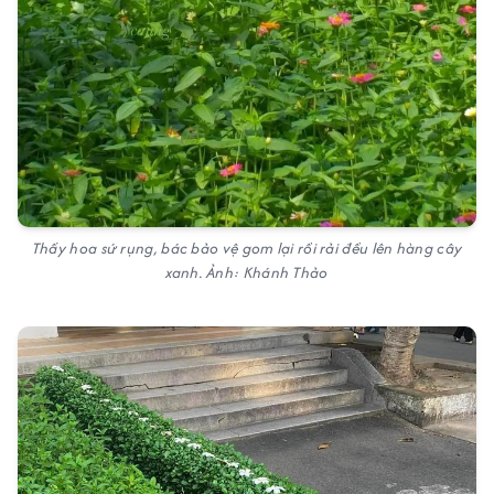
Thấy hoa sứ rụng, bác bảo vệ gom lại rồi rải đều lên hàng cây
xanh. Ảnh: Khánh Thảo