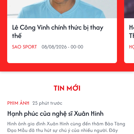
Lê Công Vinh chính thức bị thay
H
thế
T
SAO SPORT
08/08/2026 - 00:00
H
TIN MỚI
PHIM ẢNH
25 phút trước
Hạnh phúc của nghệ sĩ Xuân Hinh
Hình ảnh gia đình Xuân Hinh cùng đến thăm Bảo Tàng
Đạo Mẫu đã thu hút sự chú ý của nhiều người. Đây