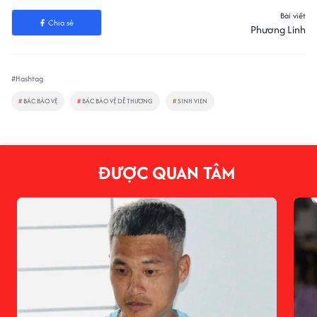
Bài viết
Chia sẻ
Phương Linh
#Hashtag
#
BÁC BẢO VỆ
#
BÁC BẢO VỆ DỄ THƯƠNG
#
SINH VIEN
ĐƯỢC QUAN TÂM