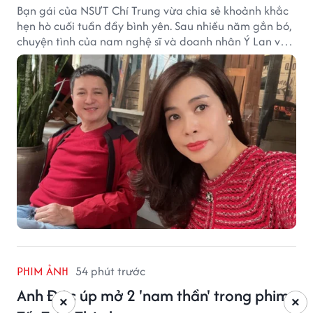
Bạn gái của NSƯT Chí Trung vừa chia sẻ khoảnh khắc
hẹn hò cuối tuần đầy bình yên. Sau nhiều năm gắn bó,
chuyện tình của nam nghệ sĩ và doanh nhân Ý Lan vẫn
nhận được sự quan tâm từ công chúng.
PHIM ẢNH
54 phút trước
Anh Đức úp mở 2 'nam thần' trong phim
×
×