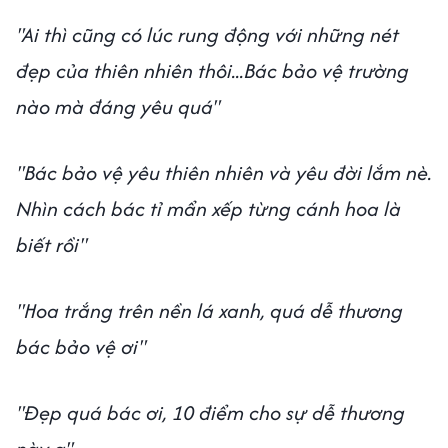
"Ai thì cũng có lúc rung động với những nét
đẹp của thiên nhiên thôi...Bác bảo vệ trường
nào mà đáng yêu quá"
"Bác bảo vệ yêu thiên nhiên và yêu đời lắm nè.
Nhìn cách bác tỉ mẩn xếp từng cánh hoa là
biết rồi"
"Hoa trắng trên nền lá xanh, quá dễ thương
bác bảo vệ ơi"
"Đẹp quá bác ơi, 10 điểm cho sự dễ thương