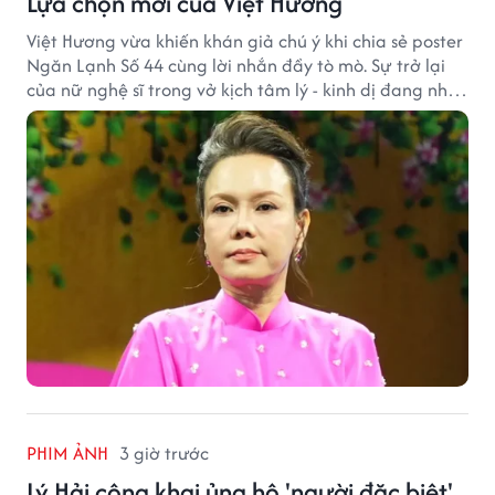
Lựa chọn mới của Việt Hương
Việt Hương vừa khiến khán giả chú ý khi chia sẻ poster
Ngăn Lạnh Số 44 cùng lời nhắn đầy tò mò. Sự trở lại
của nữ nghệ sĩ trong vở kịch tâm lý - kinh dị đang nhận
được nhiều quan tâm từ công chúng.
PHIM ẢNH
3 giờ trước
Lý Hải công khai ủng hộ 'người đặc biệt'