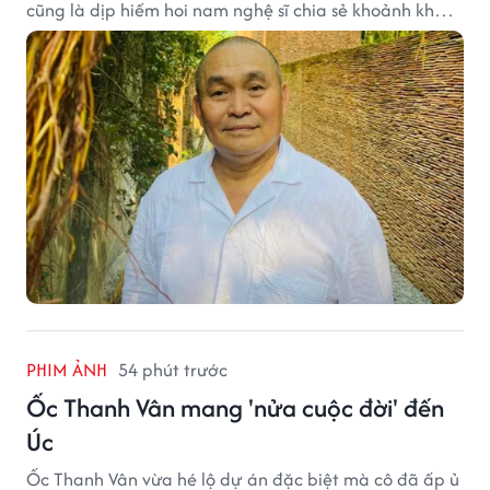
cũng là dịp hiếm hoi nam nghệ sĩ chia sẻ khoảnh khắc
sum họp bên người thân tại công trình văn hóa tâm
huyết của mình.
PHIM ẢNH
54 phút trước
Ốc Thanh Vân mang 'nửa cuộc đời' đến
Úc
Ốc Thanh Vân vừa hé lộ dự án đặc biệt mà cô đã ấp ủ