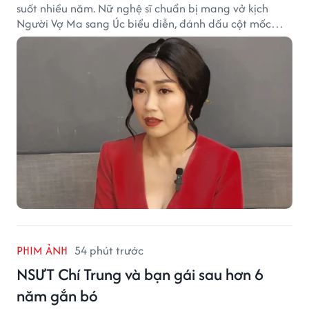
suốt nhiều năm. Nữ nghệ sĩ chuẩn bị mang vở kịch
Người Vợ Ma sang Úc biểu diễn, đánh dấu cột mốc
đáng nhớ trong hành trình làm nghề.
PHIM ẢNH
54 phút trước
NSƯT Chí Trung và bạn gái sau hơn 6
năm gắn bó