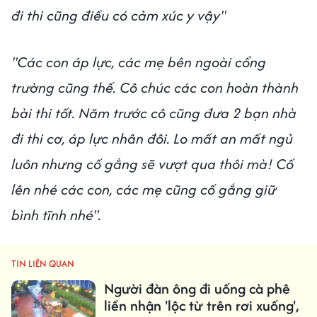
đi thi cũng điều có cảm xúc y vậy"
"Các con áp lực, các mẹ bên ngoài cổng
trường cũng thế. Cô chúc các con hoàn thành
bài thi tốt. Năm trước cô cũng đưa 2 bạn nhà
đi thi cơ, áp lực nhân đôi. Lo mất an mất ngủ
luôn nhưng cố gắng sẽ vượt qua thôi mà! Cố
lên nhé các con, các mẹ cũng cố gắng giữ
bình tĩnh nhé".
TIN LIÊN QUAN
Người đàn ông đi uống cà phê
liền nhận 'lộc từ trên rơi xuống',