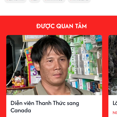
ĐƯỢC QUAN TÂM
Diễn viên Thanh Thức sang
L
Canada
N