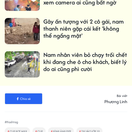
xem camera ai cũng bất ngờ
Gây ấn tượng với 2 cô gái, nam
thanh niên gặp cái kết 'không
thể ngẩng mặt'
Nam nhân viên bỏ chạy trối chết
khi đang che ô cho khách, biết lý
do ai cũng phì cười
Bài viết
Chia sẻ
Phương Linh
#Hashtag
#
CLIP HOT MHX
#
CLIP
#
HÌNH ẢNH ĐẸP
#
THI VÀO LỚP 10