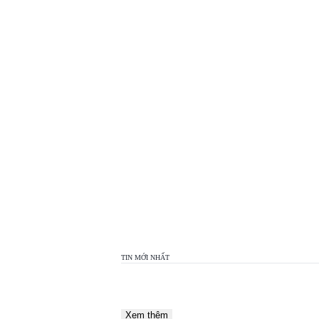
TOP
VIEW
24H
TIN MỚI NHẤT
Xem thêm