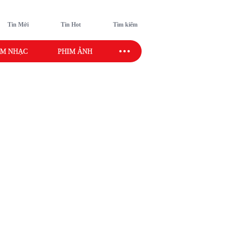
Tin Mới
Tin Hot
Tìm kiếm
M NHẠC
PHIM ẢNH
SAO SPORT