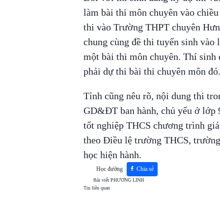
làm bài thi môn chuyên vào chiều 
thi vào Trường THPT chuyên Hưng 
chung cùng đề thi tuyển sinh vào
một bài thi môn chuyên. Thí sinh
phải dự thi bài thi chuyên môn đó
Tỉnh cũng nêu rõ, nội dung thi t
GD&ĐT ban hành, chủ yếu ở lớp 9.
tốt nghiệp THCS chương trình giáo
theo Điều lệ trường THCS, trườn
học hiện hành.
Học đường
Chia sẻ
Bài viết
PHƯƠNG LINH
Tin liên quan