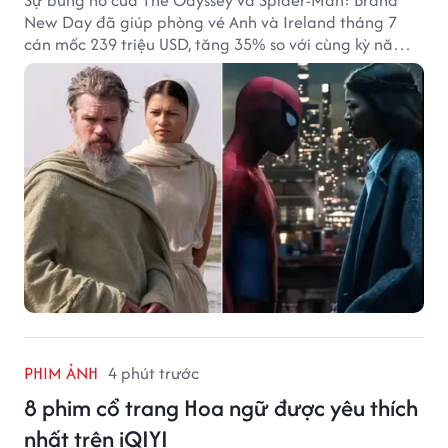
Sự bùng nổ của The Odyssey và Spider-Man: Brand
New Day đã giúp phòng vé Anh và Ireland tháng 7
cán mốc 239 triệu USD, tăng 35% so với cùng kỳ năm
ngoái.
PHIM ẢNH
4 phút trước
8 phim cổ trang Hoa ngữ được yêu thích
nhất trên iQIYI