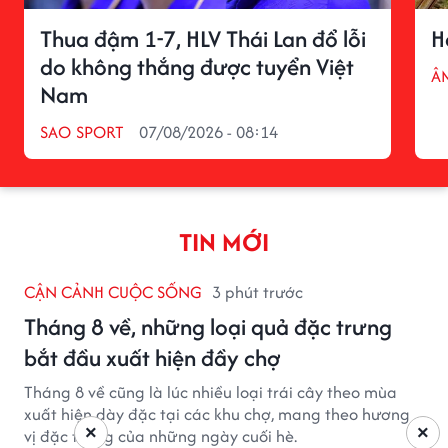
Thua đậm 1-7, HLV Thái Lan đổ lỗi
H
do không thắng được tuyển Việt
Â
Nam
SAO SPORT
07/08/2026 - 08:14
TIN MỚI
CẬN CẢNH CUỘC SỐNG
3 phút trước
Tháng 8 về, những loại quả đặc trưng
bắt đầu xuất hiện đầy chợ
Tháng 8 về cũng là lúc nhiều loại trái cây theo mùa
xuất hiện dày đặc tại các khu chợ, mang theo hương
×
×
vị đặc trưng của những ngày cuối hè.