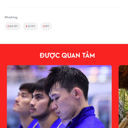
#Hashtag
#
ĐH FPT
#
SV FPT
#
FPT
ĐƯỢC QUAN TÂM