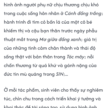
hình ảnh người phụ nữ chịu thương chịu khó
trong cuộc sống hôn nhân ở
Cánh đồng trắng
;
hành trình đi tìm cỏ bốn lá của một cô bé
khiếm thị và cậu bạn thân trước ngày phẫu
thuật mắt trong
Mơ giữa đồng xanh
; giá trị
của những tình cảm chân thành và thái độ
sống thật với bản thân trong
Tóc mây
; nỗi
chấn thương từ quá khứ và gánh nặng của
đức tin mù quáng trong
SIN
;...
Ở mỗi tác phẩm, sinh viên cho thấy sự nghiêm
túc, chỉn chu trong cách triển khai ý tưởng và
khai thác đề tài sáng tạo, sử dụng hình ảnh,