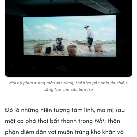
Mỗi bộ phim mang màu sắc riêng, thể hiện góc nhìn đa chiều,
sáng tạo của các bạn trẻ
Đó là những hiện tượng tâm linh, ma mị sau
một ca phá thai bất thành trong
Nhi
; thân
phận diêm dân với muôn trùng khó khăn và