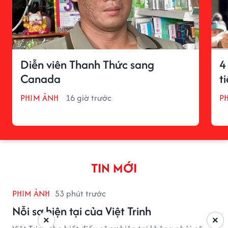
Diễn viên Thanh Thức sang
4
Canada
t
PHIM ẢNH
16 giờ trước
P
TIN MỚI
PHIM ẢNH
53 phút trước
Nỗi sợ hiện tại của Việt Trinh
×
×