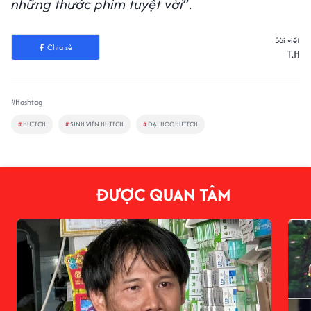
những thước phim tuyệt vời
”.
Bài viết
Chia sẻ
T.H
#Hashtag
#
HUTECH
#
SINH VIÊN HUTECH
#
ĐẠI HỌC HUTECH
ĐƯỢC QUAN TÂM