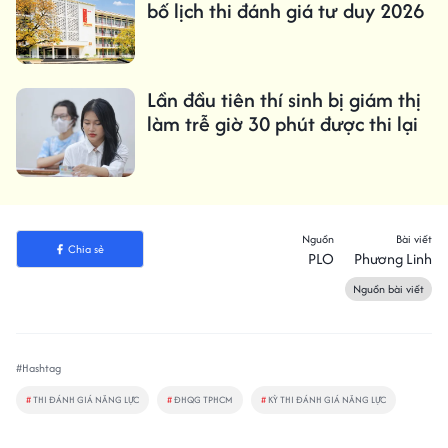
bố lịch thi đánh giá tư duy 2026
Lần đầu tiên thí sinh bị giám thị
làm trễ giờ 30 phút được thi lại
Nguồn
Bài viết
Chia sẻ
PLO
Phương Linh
Nguồn bài viết
#Hashtag
#
THI ĐÁNH GIÁ NĂNG LỰC
#
ĐHQG TPHCM
#
KỲ THI ĐÁNH GIÁ NĂNG LỰC