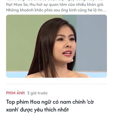
Hạt Mưa Sa, thu hút sự quan tâm của nhiều khán giả.
Những khoảnh khắc phía sau ống kính cũng hé lộ tình
cảm đặc biệt mà nữ diễn viên dành cho ê-kíp bộ phim.
PHIM ẢNH
2 giờ trước
Top phim Hoa ngữ có nam chính 'cờ
xanh' được yêu thích nhất