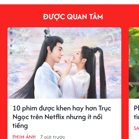
ĐƯỢC QUAN TÂM
10 phim được khen hay hơn Trục
P
Ngọc trên Netflix nhưng ít nổi
t
tiếng
S
PHIM ẢNH
7 giờ trước