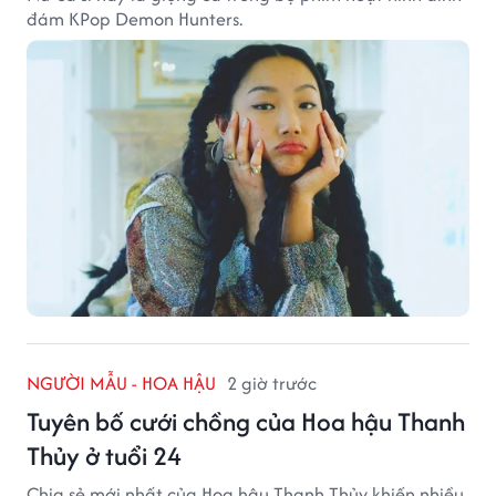
đám KPop Demon Hunters.
NGƯỜI MẪU - HOA HẬU
2 giờ trước
Tuyên bố cưới chồng của Hoa hậu Thanh
Thủy ở tuổi 24
Chia sẻ mới nhất của Hoa hậu Thanh Thủy khiến nhiều