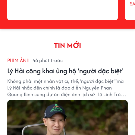
S
TIN MỚI
PHIM ẢNH
46 phút trước
Lý Hải công khai ủng hộ 'người đặc biệt'
Không phải một nhân vật cụ thể, 'người đặc biệt”'mà
Lý Hải nhắc đến chính là đạo diễn Nguyễn Phan
Quang Bình cùng dự án điện ảnh lịch sử Hộ Linh Tráng
Sĩ: Bí Ẩn Mộ Vua Đinh.