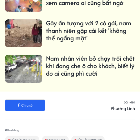
xem camera ai cũng bất ngờ
Gây ấn tượng với 2 cô gái, nam
thanh niên gặp cái kết 'không
thể ngẩng mặt'
Nam nhân viên bỏ chạy trối chết
khi đang che ô cho khách, biết lý
do ai cũng phì cười
Bài viết
Chia sẻ
Phương Linh
#Hashtag
#
CÔ GIÁO MINH THU
#
CLIP HOT MHX
#
CÔ GIÁO XINH ĐẸP