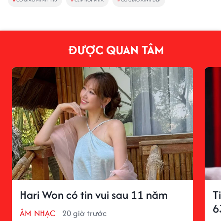
ĐƯỢC QUAN TÂM
Hari Won có tin vui sau 11 năm
T
6
ÂM NHẠC
20 giờ trước