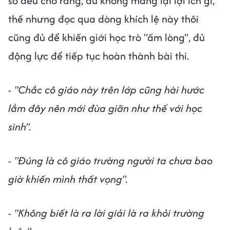
số đều cho rằng, dù không mang lại lợi ích gì,
thế nhưng đọc qua dòng khích lệ này thôi
cũng đủ để khiến giới học trò "ấm lòng", đủ
động lực để tiếp tục hoàn thành bài thi.
- "Chắc cô giáo này trên lớp cũng hài hước
lắm đây nên mới đùa giỡn như thế với học
sinh".
- "Đúng là cô giáo trường người ta chưa bao
giờ khiến mình thất vọng".
- "Không biết là ra lời giải là ra khỏi trường