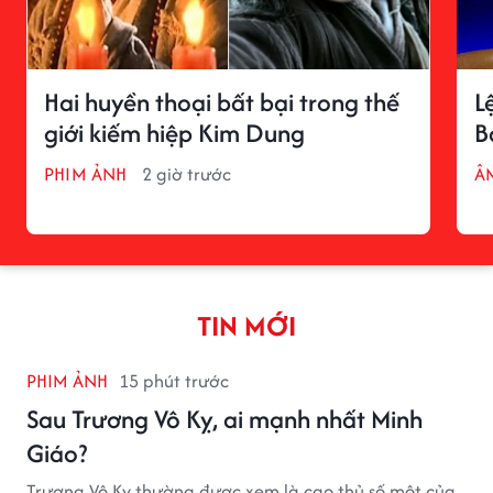
Hai huyền thoại bất bại trong thế
L
giới kiếm hiệp Kim Dung
B
PHIM ẢNH
2 giờ trước
Â
TIN MỚI
PHIM ẢNH
15 phút trước
Sau Trương Vô Kỵ, ai mạnh nhất Minh
Giáo?
Trương Vô Kỵ thường được xem là cao thủ số một của