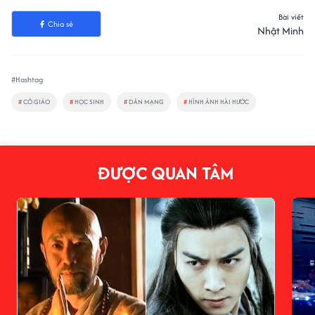
Bài viết
Chia sẻ
Nhật Minh
#Hashtag
#
CÔ GIÁO
#
HỌC SINH
#
DÂN MẠNG
#
HÌNH ẢNH HÀI HƯỚC
ĐƯỢC QUAN TÂM