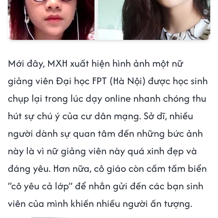
Mới đây, MXH xuất hiện hình ảnh một nữ
giảng viên Đại học FPT (Hà Nội) được học sinh
chụp lại trong lúc dạy online nhanh chóng thu
hút sự chú ý của cư dân mạng. Sở dĩ, nhiều
người dành sự quan tâm đến những bức ảnh
này là vì nữ giảng viên này quá xinh đẹp và
đáng yêu. Hơn nữa, cô giáo còn cầm tấm biển
“cô yêu cả lớp” để nhắn gửi đến các bạn sinh
viên của mình khiến nhiều người ấn tượng.