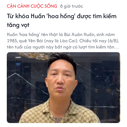
CẬN CẢNH CUỘC SỐNG
8 giờ trước
Từ khóa Huấn 'hoa hồng' được tìm kiếm
tăng vọt
Huấn 'hoa hồng' tên thật là Bùi Xuân Huấn, sinh năm
1985, quê Yên Bái (nay là Lào Cai). Chiều tối nay (6/8),
tên tuổi của người này bất ngờ có lượt tìm kiếm tăng
vọt.