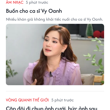
ÂM NHẠC
5 phút trước
Buồn cho ca sĩ Vy Oanh
Nhiều khán giả không khỏi tiếc nuối cho ca sĩ Vy Oanh.
VÒNG QUANH THẾ GIỚI
5 phút trước
Cặp đôi đi chụp ảnh cưới, bức ảnh sau