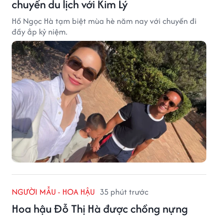
chuyến du lịch với Kim Lý
Hồ Ngọc Hà tạm biệt mùa hè năm nay với chuyến đi
đầy ắp kỷ niệm.
NGƯỜI MẪU - HOA HẬU
35 phút trước
Hoa hậu Đỗ Thị Hà được chồng nựng