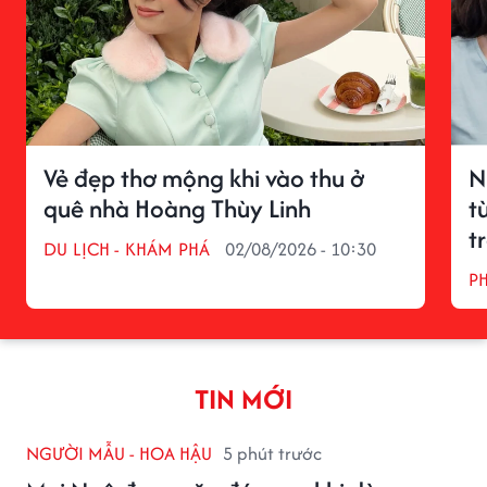
Vẻ đẹp thơ mộng khi vào thu ở
N
quê nhà Hoàng Thùy Linh
t
t
DU LỊCH - KHÁM PHÁ
02/08/2026 - 10:30
P
TIN MỚI
NGƯỜI MẪU - HOA HẬU
5 phút trước