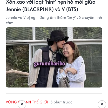
Xôn xao với loạt 'hint' hẹn hò mới giữa
Jennie (BLACKPINK) và V (BTS)
Jennie và V bị nghi đang âm thầm 'ẩn ý' về chuyện tình
cảm.
VÒNG QUANH THẾ GIỚI
5 phút trước
×
×