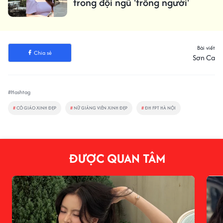
trong đội ngũ 'trồng người'
Bài viết
Chia sẻ
Sơn Ca
#Hashtag
#
CÔ GIÁO XINH ĐẸP
#
NỮ GIẢNG VIÊN XINH ĐẸP
#
ĐH FPT HÀ NỘI
ĐƯỢC QUAN TÂM