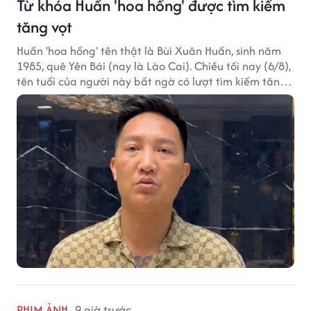
Từ khóa Huấn 'hoa hồng' được tìm kiếm
tăng vọt
Huấn 'hoa hồng' tên thật là Bùi Xuân Huấn, sinh năm
1985, quê Yên Bái (nay là Lào Cai). Chiều tối nay (6/8),
tên tuổi của người này bất ngờ có lượt tìm kiếm tăng
vọt.
PHIM ẢNH
9 giờ trước