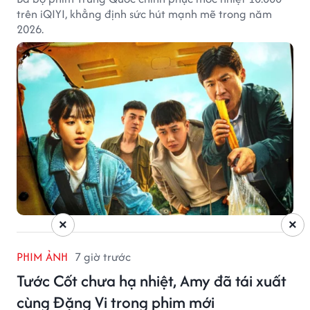
trên iQIYI, khẳng định sức hút mạnh mẽ trong năm
2026.
×
×
PHIM ẢNH
7 giờ trước
Tước Cốt chưa hạ nhiệt, Amy đã tái xuất
cùng Đặng Vi trong phim mới