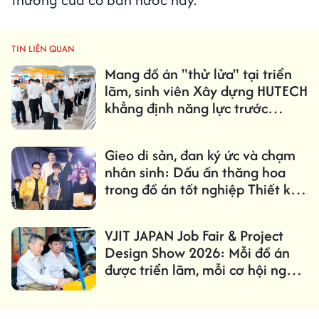
TIN LIÊN QUAN
Mang đồ án "thử lửa" tại triển
lãm, sinh viên Xây dựng HUTECH
khẳng định năng lực trước
doanh nghiệp
Gieo di sản, đan ký ức và chạm
nhân sinh: Dấu ấn thăng hoa
trong đồ án tốt nghiệp Thiết kế
thời trang HUTECH
VJIT JAPAN Job Fair & Project
Design Show 2026: Mỗi đồ án
được triển lãm, mỗi cơ hội nghề
nghiệp được mở ra