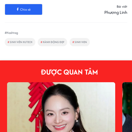
Bài viết
Chia sẻ
Phương Linh
#Hashtag
#
SINH VIÊN HUTECH
#
HÀNH ĐỘNG ĐẸP
#
SINH VIEN
ĐƯỢC QUAN TÂM