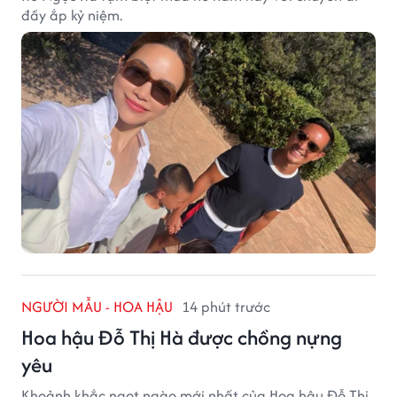
đầy ắp kỷ niệm.
NGƯỜI MẪU - HOA HẬU
14 phút trước
Hoa hậu Đỗ Thị Hà được chồng nựng
yêu
Khoảnh khắc ngọt ngào mới nhất của Hoa hậu Đỗ Thị