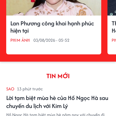
Lan Phương công khai hạnh phúc
T
hiện tại
H
PHIM ẢNH
03/08/2026 - 05:52
P
TIN MỚI
SAO
13 phút trước
Lời tạm biệt mùa hè của Hồ Ngọc Hà sau
chuyến du lịch với Kim Lý
Hồ Ngọc Hà tạm biệt mùa hè năm nay với chuyến đi