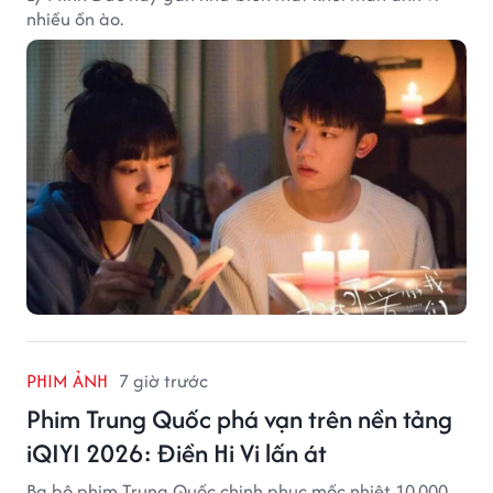
nhiều ồn ào.
PHIM ẢNH
7 giờ trước
Phim Trung Quốc phá vạn trên nền tảng
iQIYI 2026: Điền Hi Vi lấn át
Ba bộ phim Trung Quốc chinh phục mốc nhiệt 10.000