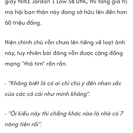
giày NIKE Jordan 1 Low SB UNC thì tổng giá trị
mà hội bạn thân này đang sở hữu lên đến hơn
60 triệu đồng.
Hiện chính chủ vẫn chưa lên tiếng về loạt ảnh
này, tuy nhiên bài đăng vẫn được cộng đồng
mạng "thả tim" rần rần.
- "Không biết là có ai chỉ chú ý đến nhan sắc
của các cô cái như mình không".
- "Ôi kiểu này thì chẳng khác nào là nhà có 7
nàng tiên rồi".