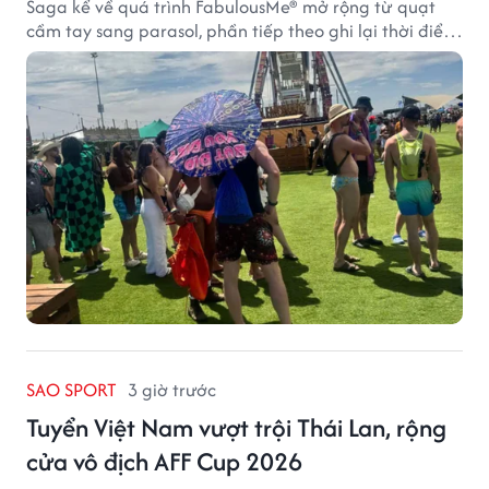
Saga kể về quá trình FabulousMe® mở rộng từ quạt
cầm tay sang parasol, phần tiếp theo ghi lại thời điểm
sản phẩm được thị trường đón nhận và dần vượt khỏi
công năng che nắng thông thường.
SAO SPORT
3 giờ trước
Tuyển Việt Nam vượt trội Thái Lan, rộng
cửa vô địch AFF Cup 2026