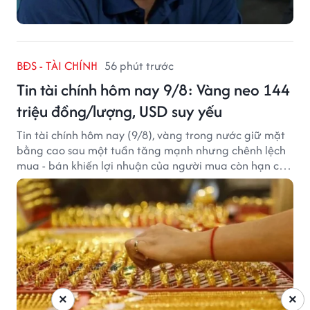
BĐS - TÀI CHÍNH
56 phút trước
Tin tài chính hôm nay 9/8: Vàng neo 144
triệu đồng/lượng, USD suy yếu
Tin tài chính hôm nay (9/8), vàng trong nước giữ mặt
bằng cao sau một tuần tăng mạnh nhưng chênh lệch
mua - bán khiến lợi nhuận của người mua còn hạn chế,
trong khi USD chịu sức ép sau dữ liệu việc làm Mỹ gây
thất vọng.
×
×