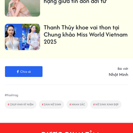
hạng giữa tin đồn đời tư
Thanh Thủy khoe vai thon tại
Chung khảo Miss World Vietnam
2025
Bài viết
Chia sẻ
Nhật Minh
#Hashtag
#
CHỤP ẢNH KỶ NIỆM
#
DÀN NỮ SINH
#
NHAN SẮC
#
NỮ SINH XINH ĐẸP