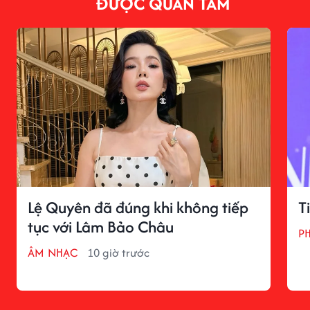
ĐƯỢC QUAN TÂM
Lệ Quyên đã đúng khi không tiếp
T
tục với Lâm Bảo Châu
P
ÂM NHẠC
10 giờ trước