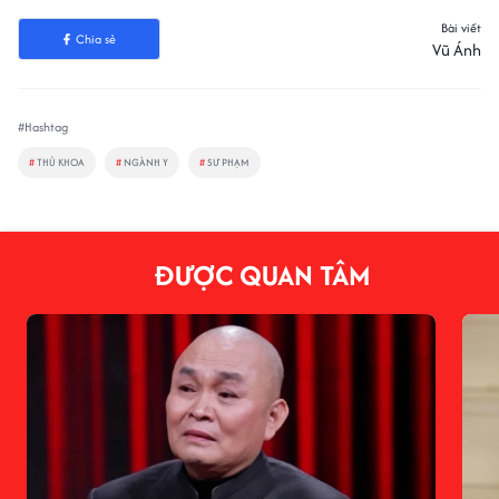
Bài viết
Chia sẻ
Vũ Ánh
#Hashtag
#
THỦ KHOA
#
NGÀNH Y
#
SƯ PHẠM
ĐƯỢC QUAN TÂM