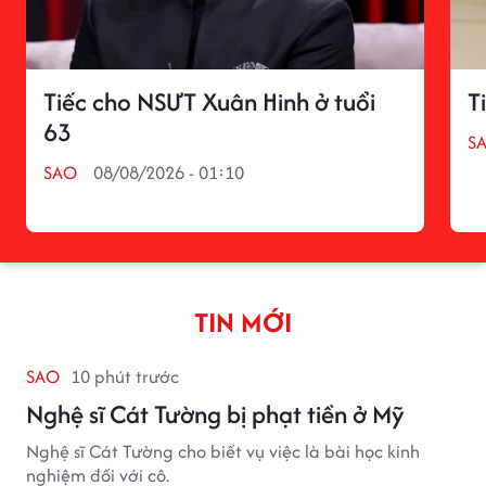
Tiếc cho NSƯT Xuân Hinh ở tuổi
T
63
S
SAO
08/08/2026 - 01:10
TIN MỚI
SAO
10 phút trước
Nghệ sĩ Cát Tường bị phạt tiền ở Mỹ
Nghệ sĩ Cát Tường cho biết vụ việc là bài học kinh
nghiệm đối với cô.