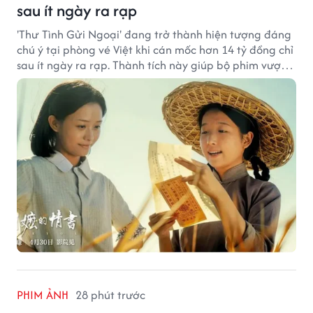
sau ít ngày ra rạp
'Thư Tình Gửi Ngoại' đang trở thành hiện tượng đáng
chú ý tại phòng vé Việt khi cán mốc hơn 14 tỷ đồng chỉ
sau ít ngày ra rạp. Thành tích này giúp bộ phim vượt
kỳ vọng ban đầu và duy trì sức hút giữa cuộc cạnh
tranh của nhiều tác phẩm lớn.
PHIM ẢNH
28 phút trước