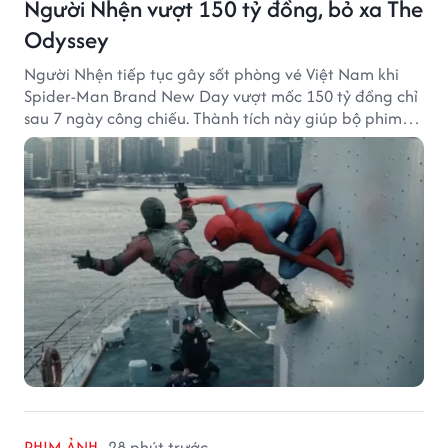
Người Nhện vượt 150 tỷ đồng, bỏ xa The
Odyssey
Người Nhện tiếp tục gây sốt phòng vé Việt Nam khi
Spider-Man Brand New Day vượt mốc 150 tỷ đồng chỉ
sau 7 ngày công chiếu. Thành tích này giúp bộ phim
của Tom Holland tạo khoảng cách đáng kể với The
Odyssey trên đường đua doanh thu.
PHIM ẢNH
28 phút trước