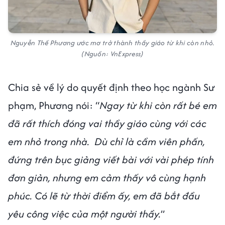
Nguyễn Thế Phương ước mơ trở thành thầy giáo từ khi còn nhỏ.
(Nguồn: VnExpress)
Chia sẻ về lý do quyết định theo học ngành Sư
phạm, Phương nói: “
Ngay từ khi còn rất bé em
đã rất thích đóng vai thầy giáo cùng với các
em nhỏ trong nhà. Dù chỉ là cầm viên phấn,
đứng trên bục giảng viết bài với vài phép tính
đơn giản, nhưng em cảm thấy vô cùng hạnh
phúc. Có lẽ từ thời điểm ấy, em đã bắt đầu
yêu công việc của một người thầy.
”