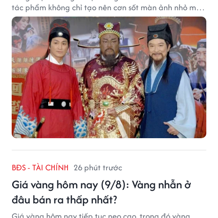
tác phẩm không chỉ tạo nên cơn sốt màn ảnh nhỏ mà
còn trở thành ký ức khó quên của cả một thế hệ.
BĐS - TÀI CHÍNH
26 phút trước
Giá vàng hôm nay (9/8): Vàng nhẫn ở
đâu bán ra thấp nhất?
Giá vàng hôm nay tiếp tục neo cao, trong đó vàng