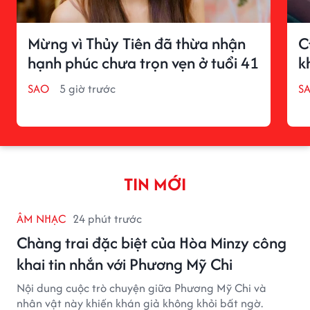
Mừng vì Thủy Tiên đã thừa nhận
C
hạnh phúc chưa trọn vẹn ở tuổi 41
k
SAO
5 giờ trước
S
TIN MỚI
ÂM NHẠC
24 phút trước
Chàng trai đặc biệt của Hòa Minzy công
khai tin nhắn với Phương Mỹ Chi
Nội dung cuộc trò chuyện giữa Phương Mỹ Chi và
nhân vật này khiến khán giả không khỏi bất ngờ.