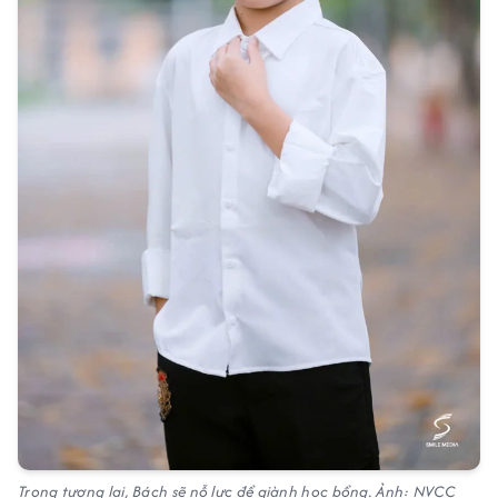
Trong tương lai, Bách sẽ nỗ lực để giành học bổng. Ảnh: NVCC