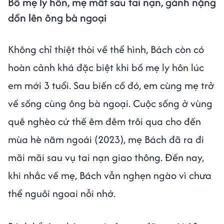
Bố mẹ ly hôn, mẹ mất sau tai nạn, gánh nặng
dồn lên ông bà ngoại
Không chỉ thiệt thòi về thể hình, Bách còn có
hoàn cảnh khá đặc biệt khi bố mẹ ly hôn lúc
em mới 3 tuổi. Sau biến cố đó, em cùng mẹ trở
về sống cùng ông bà ngoại. Cuộc sống ở vùng
quê nghèo cứ thế êm đêm trôi qua cho đến
mùa hè năm ngoái (2023), mẹ Bách đã ra đi
mãi mãi sau vụ tai nạn giao thông. Đến nay,
khi nhắc về mẹ, Bách vẫn nghẹn ngào vì chưa
thể nguôi ngoai nỗi nhớ.