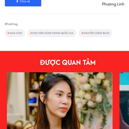
Chia sẻ
Phương Linh
#Hashtag
#
NAM SINH
#
HỌC VIỆN HÀNH CHÍNH QUỐC GIA
#
NGUYỄN CÔNG BÁCH
ĐƯỢC QUAN TÂM