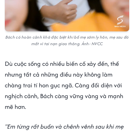
Bách có hoàn cảnh khá đặc biệt khi bố mẹ sớm ly hôn, mẹ sau đó
mất vì tai nạn giao thông. Ảnh: NVCC
Dù cuộc sống có nhiều biến cố xảy đến, thế
nhưng tất cả những điều này không làm
chàng trai tí hon gục ngã. Càng đối diện với
nghịch cảnh, Bách càng vững vàng và mạnh
mẽ hơn.
"Em từng rất buồn và chênh vênh sau khi mẹ