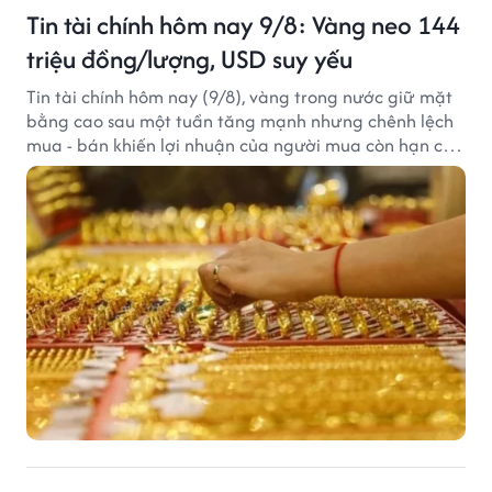
Tin tài chính hôm nay 9/8: Vàng neo 144
triệu đồng/lượng, USD suy yếu
Tin tài chính hôm nay (9/8), vàng trong nước giữ mặt
bằng cao sau một tuần tăng mạnh nhưng chênh lệch
mua - bán khiến lợi nhuận của người mua còn hạn chế,
trong khi USD chịu sức ép sau dữ liệu việc làm Mỹ gây
thất vọng.