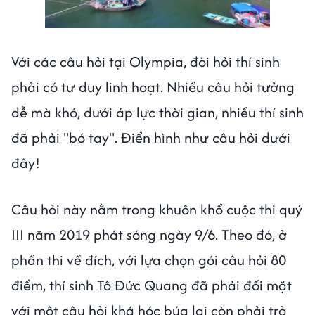
Next video in 1
Cancel
Với các câu hỏi tại Olympia, đòi hỏi thí sinh
phải có tư duy linh hoạt. Nhiều câu hỏi tưởng
dễ mà khó, dưới áp lực thời gian, nhiều thí sinh
đã phải "bó tay". Điển hình như câu hỏi dưới
đây!
Câu hỏi này nằm trong khuôn khổ cuộc thi quý
III năm 2019 phát sóng ngày 9/6. Theo đó, ở
phần thi về đích, với lựa chọn gói câu hỏi 80
điểm, thí sinh Tô Đức Quang đã phải đối mặt
với một câu hỏi khá hóc búa lại còn phải trả