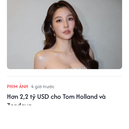
PHIM ẢNH
4 giờ trước
Hơn 2,2 tỷ USD cho Tom Holland và
Zendaya
Hai bom tấn có Tom Holland và Zendaya góp mặt đã
cùng vượt mốc 1 tỷ USD, đưa cặp đôi trở thành tâm
điểm phòng vé Hollywood.