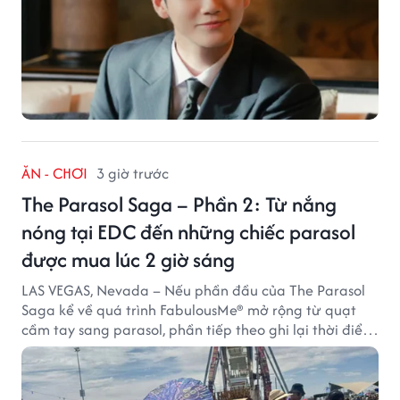
ĂN - CHƠI
3 giờ trước
The Parasol Saga – Phần 2: Từ nắng
nóng tại EDC đến những chiếc parasol
được mua lúc 2 giờ sáng
LAS VEGAS, Nevada – Nếu phần đầu của The Parasol
Saga kể về quá trình FabulousMe® mở rộng từ quạt
cầm tay sang parasol, phần tiếp theo ghi lại thời điểm
sản phẩm được thị trường đón nhận và dần vượt khỏi
công năng che nắng thông thường.