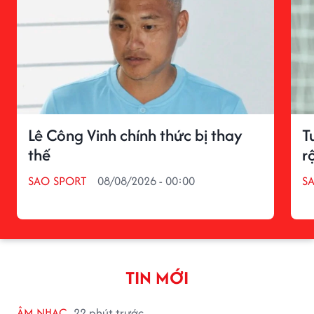
Lê Công Vinh chính thức bị thay
T
thế
r
SAO SPORT
08/08/2026 - 00:00
S
TIN MỚI
ÂM NHẠC
22 phút trước