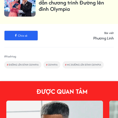
dẫn chương trình Đường lên
đỉnh Olympia
Bài viết
Chia sẻ
Phương Linh
#Hashtag
#
ĐƯỜNG LÊN ĐỈNH OLYMPIA
#
OLYMPIA
#
MC ĐƯỜNG LÊN ĐỈNH OLYMPIA
ĐƯỢC QUAN TÂM