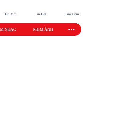
Tin Mới
Tin Hot
Tìm kiếm
M NHẠC
PHIM ẢNH
SAO SPORT