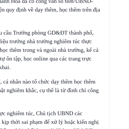
hanh Hóa đã có công văn số 608/UBND-
n quy định về dạy thêm, học thêm trên địa
u cầu Trưởng phòng GD&ĐT thành phố,
iệu trưởng nhà trường nghiêm túc thực
học thêm trong và ngoài nhà trường, kể cả
ự ôn tập, học online qua các trang trực
khai.
ể, cá nhân nào tổ chức dạy thêm học thêm
uật nghiêm khắc, cụ thể là từ đình chỉ công
ược nghiêm túc, Chủ tịch UBND các
 kịp thời sai phạm để xử lý hoặc kiến nghị