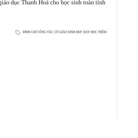
giáo dục Thanh Hoá cho học sinh toàn tỉnh
ĐÌNH CHỈ CÔNG TÁC
CÔ GIÁO XINH ĐẸP
DẠY HỌC THÊM