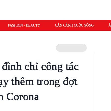
FASHION - BEAUTY
CẬN CẢNH CUỘC SỐNG
Â
 đình chỉ công tác
ạy thêm trong đợt
h Corona