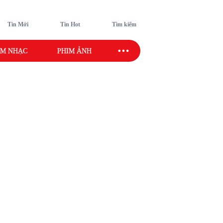
Tin Mới
Tin Hot
Tìm kiếm
M NHẠC
PHIM ẢNH
SAO SPORT