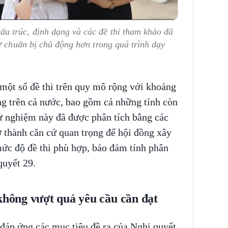
 trúc, định dạng và các đề thi tham khảo đã
ự chuẩn bị chủ động hơn trong quá trình dạy
một số đề thi trên quy mô rộng với khoảng
ng trên cả nước, bao gồm cả những tỉnh còn
hử nghiệm này đã được phân tích bằng các
ở thành căn cứ quan trọng để hội đồng xây
mức độ đề thi phù hợp, bảo đảm tính phân
quyết 29.
 không vượt quá yêu cầu cần đạt
áp ứng các mục tiêu đề ra của Nghị quyết