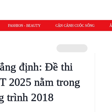
FASHION - BEAUTY
CẬN CẢNH CUỘC SỐNG
Â
g định: Đề thi
PT 2025 nằm trong
g trình 2018