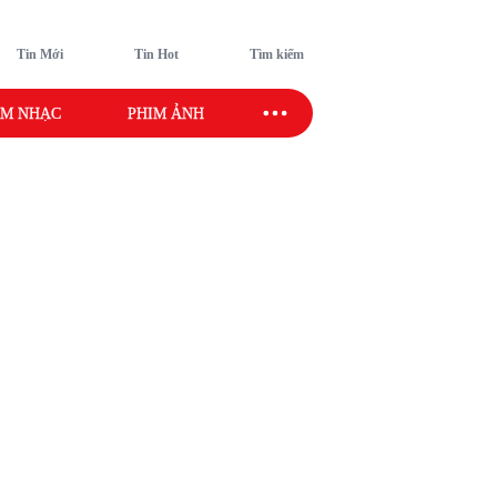
Tin Mới
Tin Hot
Tìm kiếm
M NHẠC
PHIM ẢNH
SAO SPORT