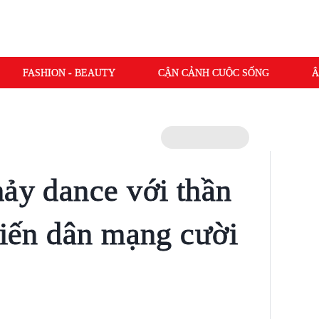
FASHION - BEAUTY
CẬN CẢNH CUỘC SỐNG
Â
hảy dance với thần
hiến dân mạng cười