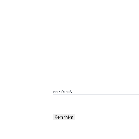
TOP
VIEW
24H
TIN MỚI NHẤT
Xem thêm