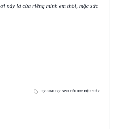
ới này là của riêng mình em thôi, mặc sức
HỌC SINH
HỌC SINH TIỂU HỌC
ĐIỆU NHẢY