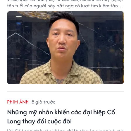
tên tuổi của người này bất ngờ có lượt tìm kiếm tăng
vọt.
PHIM ẢNH
8 giờ trước
Những mỹ nhân khiến các đại hiệp Cổ
Long thay đổi cuộc đời