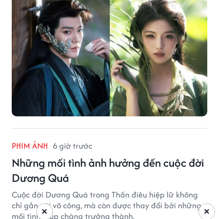
PHIM ẢNH
6 giờ trước
Những mối tình ảnh hưởng đến cuộc đời
Dương Quá
Cuộc đời Dương Quá trong Thần điêu hiệp lữ không
chỉ gắn với võ công, mà còn được thay đổi bởi những
×
×
mối tình giúp chàng trưởng thành.