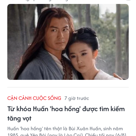
CẬN CẢNH CUỘC SỐNG
7 giờ trước
Từ khóa Huấn 'hoa hồng' được tìm kiếm
tăng vọt
Huấn 'hoa hồng' tên thật là Bùi Xuân Huấn, sinh năm
1985, quê Yên Bái (nay là Lào Cai). Chiều tối nay (6/8),