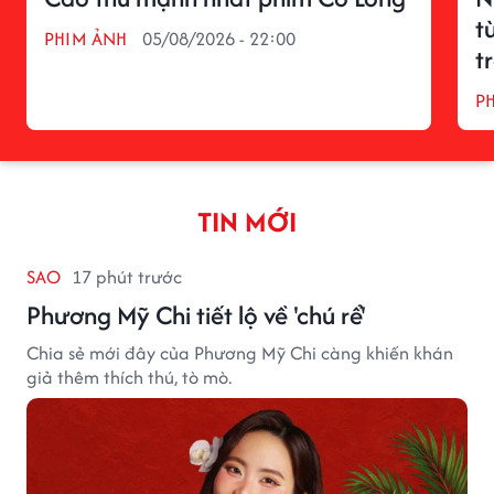
t
PHIM ẢNH
05/08/2026 - 22:00
t
P
TIN MỚI
SAO
17 phút trước
Phương Mỹ Chi tiết lộ về 'chú rể'
Chia sẻ mới đây của Phương Mỹ Chi càng khiến khán
giả thêm thích thú, tò mò.