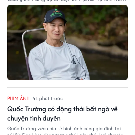
Sĩ: Bí Ẩn Mộ Vua Đinh.
PHIM ẢNH
41 phút trước
Quốc Trường có động thái bất ngờ về
chuyện tình duyên
Quốc Trường vừa chia sẻ hình ảnh cùng gia đình tại