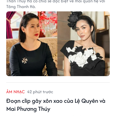
Thân Thúy Hà có chia sẻ đặc biệt về mối quan hệ với
Tăng Thanh Hà.
ÂM NHẠC
42 phút trước
Đoạn clip gây xôn xao của Lệ Quyên và
Mai Phương Thúy