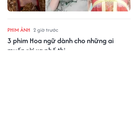
PHIM ẢNH
2 giờ trước
3 phim Hoa ngữ dành cho những ai
muốn rời xa phố thị
Phim Hoa ngữ gần đây ghi dấu với những câu chuyện
người trẻ rời phố thị, tìm về cuộc sống bình dị và chữa
lành, trong đó có ba tác phẩm nổi bật.