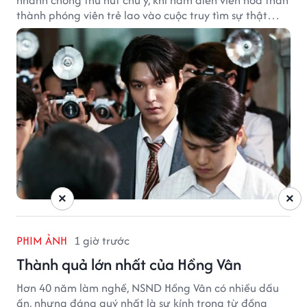
nhanh chóng thu hút chú ý, khi nam diễn viên hóa thân
thành phóng viên trẻ lao vào cuộc truy tìm sự thật
phía sau một vụ ám sát gây chấn động Hàn Quốc.
×
×
PHIM ẢNH
1 giờ trước
Thành quả lớn nhất của Hồng Vân
Hơn 40 năm làm nghề, NSND Hồng Vân có nhiều dấu
ấn, nhưng đáng quý nhất là sự kính trọng từ đồng