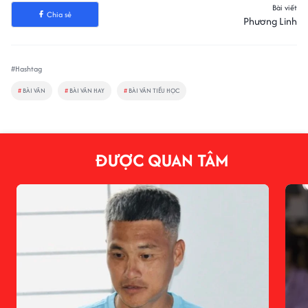
Bài viết
Chia sẻ
Phương Linh
#Hashtag
#
BÀI VĂN
#
BÀI VĂN HAY
#
BÀI VĂN TIỂU HỌC
ĐƯỢC QUAN TÂM