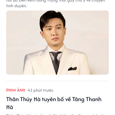
núi Bà Đen kèm dòng trạng thái gây chú ý về chuyện
tình duyên.
PHIM ẢNH
41 phút trước
Thân Thúy Hà tuyên bố về Tăng Thanh
Hà