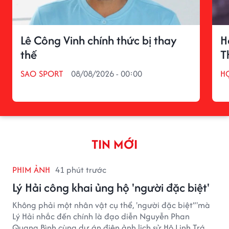
Lê Công Vinh chính thức bị thay
H
thế
T
SAO SPORT
08/08/2026 - 00:00
H
TIN MỚI
PHIM ẢNH
41 phút trước
Lý Hải công khai ủng hộ 'người đặc biệt'
Không phải một nhân vật cụ thể, 'người đặc biệt”'mà
Lý Hải nhắc đến chính là đạo diễn Nguyễn Phan
Quang Bình cùng dự án điện ảnh lịch sử Hộ Linh Tráng