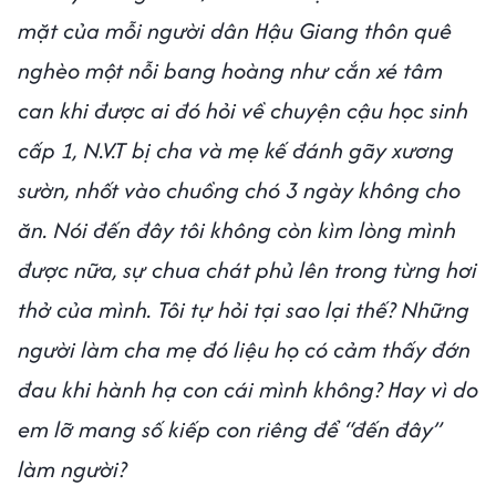
mặt của mỗi người dân Hậu Giang thôn quê
nghèo một nỗi bang hoàng như cắn xé tâm
can khi được ai đó hỏi về chuyện cậu học sinh
cấp 1, N.V.T bị cha và mẹ kế đánh gãy xương
sườn, nhốt vào chuồng chó 3 ngày không cho
ăn. Nói đến đây tôi không còn kìm lòng mình
được nữa, sự chua chát phủ lên trong từng hơi
thở của mình. Tôi tự hỏi tại sao lại thế? Những
người làm cha mẹ đó liệu họ có cảm thấy đớn
đau khi hành hạ con cái mình không? Hay vì do
em lỡ mang số kiếp con riêng để “đến đây”
làm người?