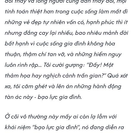
đổi thay và lòng người cũng dần thay đổi, mọi
tính toán thiệt hơn trong cuộc sống làm mất đi
những vẻ đẹp tự nhiên vốn có, hạnh phúc thì ít
nhưng đắng cay lại nhiều, bao nhiêu mảnh đời
bất hạnh vì cuộc sống gia đình không hòa
thuận, thậm chí tan vỡ, và những hiểm nguy
luôn rình rập... Tôi cười gượng: “Đấy! Một
thảm họa hay nghịch cảnh trần gian?” Quá xót
xa, tôi căm ghét và lên án những hành động
tàn ác này - bạo lực gia đình.
Ở cõi vô thường này mấy ai còn lạ lẫm với
khái niệm “bạo lực gia đình”, nó đang diễn ra