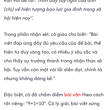
văn với đề tài:
“Trình bày suy nghĩ của anh
(chị) về hiện tượng bạo lực gia đình trong xã
hội hiện nay”.
Trong phần nhận xét, cô giáo cho biết: “Bài
viết đáp ứng đầy đủ yêu cầu của đề bài, thể
hiện tư duy sáng tạo, có nhiều ý sâu sắc và
cho thấy sự trưởng thành trong nhận thức xã
hội. Tuy vẫn còn một vài lỗi diễn đạt, chính tả
nhưng không đáng kể.”
Đặc biệt, cô đã chấm điểm
bài văn
theo cách
rất riêng: “9+1=10”. Cô lý giải, bài viết xứng