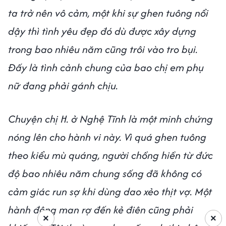
ta trở nên vô cảm, một khi sự ghen tuông nổi
dậy thì tình yêu đẹp đó dù được xây dựng
trong bao nhiêu năm cũng trôi vào tro bụi.
Đấy là tình cảnh chung của bao chị em phụ
nữ đang phải gánh chịu.
Chuyện chị H. ở Nghệ Tĩnh là một minh chứng
nóng lên cho hành vi này. Vì quá ghen tuông
theo kiểu mù quáng, người chồng hiền từ đức
độ bao nhiêu năm chung sống đã không có
cảm giác run sợ khi dùng dao xẻo thịt vợ. Một
hành động man rợ đến kẻ điên cũng phải
×
×