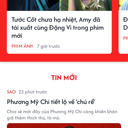
Tước Cốt chưa hạ nhiệt, Amy đã
Đ
tái xuất cùng Đặng Vi trong phim
D
mới
P
PHIM ẢNH
7 giờ trước
TIN MỚI
SAO
23 phút trước
Phương Mỹ Chi tiết lộ về 'chú rể'
Chia sẻ mới đây của Phương Mỹ Chi càng khiến khán
giả thêm thích thú, tò mò.