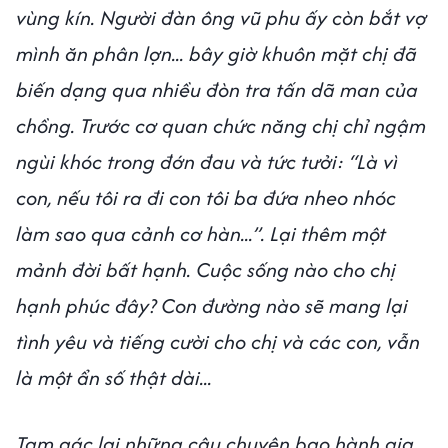
vùng kín. Người đàn ông vũ phu ấy còn bắt vợ
mình ăn phân lợn... bây giờ khuôn mặt chị đã
biến dạng qua nhiều đòn tra tấn dã man của
chồng. Trước cơ quan chức năng chị chỉ ngậm
ngùi khóc trong đớn đau và tức tưởi: “Là vì
con, nếu tôi ra đi con tôi ba đứa nheo nhóc
làm sao qua cảnh cơ hàn...”. Lại thêm một
mảnh đời bất hạnh. Cuộc sống nào cho chị
hạnh phúc đây? Con đường nào sẽ mang lại
tình yêu và tiếng cười cho chị và các con, vẫn
là một ẩn số thật dài...
Tạm gác lại những câu chuyện bạo hành gia