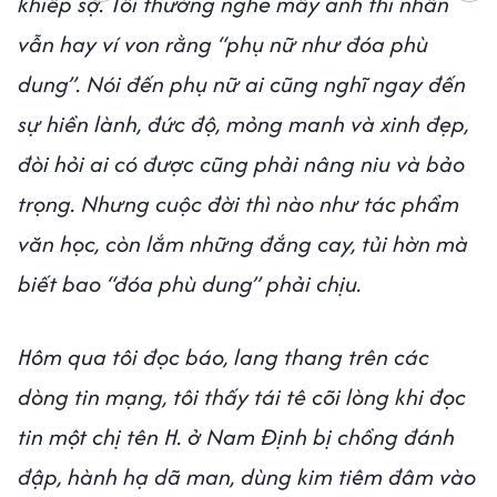
khiếp sợ. Tôi thường nghe mấy anh thi nhân
vẫn hay ví von rằng “phụ nữ như đóa phù
dung”. Nói đến phụ nữ ai cũng nghĩ ngay đến
sự hiền lành, đức độ, mỏng manh và xinh đẹp,
đòi hỏi ai có được cũng phải nâng niu và bảo
trọng. Nhưng cuộc đời thì nào như tác phẩm
văn học, còn lắm những đắng cay, tủi hờn mà
biết bao “đóa phù dung” phải chịu.
Hôm qua tôi đọc báo, lang thang trên các
dòng tin mạng, tôi thấy tái tê cõi lòng khi đọc
tin một chị tên H. ở Nam Định bị chồng đánh
đập, hành hạ dã man, dùng kim tiêm đâm vào