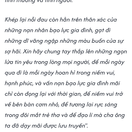
Khép lại nỗi đau còn hằn trên thân xác của
những nạn nhân bạo lực gia đình, gạt đi
những dĩ vãng ngập những màu buồn của sự
sợ hãi. Xin hãy chung tay thắp lên những ngọn
lửa tin yêu trong lòng mọi người, để mỗi ngày
qua đi là mỗi ngày hoan hỉ trong niềm vui,
hạnh phúc, và vấn nạn bạo lực gia đình mãi
chỉ còn đọng lại với thời gian, để niềm vui trở
về bên bàn cơm nhỏ, để tương lai rực sáng
trong đôi mắt trẻ thơ và để đạo lí mà cha ông
ta đã dạy mãi được lưu truyền".