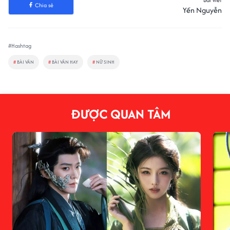
Chia sẻ
Yến Nguyễn
#Hashtag
#
BÀI VĂN
#
BÀI VĂN HAY
#
NỮ SINH
ĐƯỢC QUAN TÂM