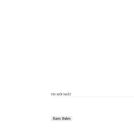
TOP
VIEW
24H
TIN MỚI NHẤT
Xem thêm