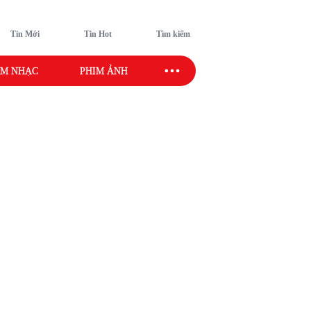
Tin Mới
Tin Hot
Tìm kiếm
M NHẠC
PHIM ẢNH
SAO SPORT