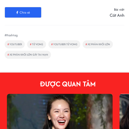
Bài viết
Chia sẻ
Cát Anh
#Hashtag
#
YOUTUBER
#
TỬ VONG
#
YOUTUBER TỬ VONG
#
XE PHÂN KHỐI LỚN
#
XE PHÂN KHỐI LỚN GÂY TAI NẠN
ĐƯỢC QUAN TÂM