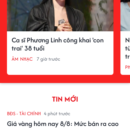
Ca sĩ Phương Linh công khai 'con
N
trai' 38 tuổi
t
t
ÂM NHẠC
7 giờ trước
P
TIN MỚI
BĐS - TÀI CHÍNH
4 phút trước
Giá vàng hôm nay 8/8: Mức bán ra cao