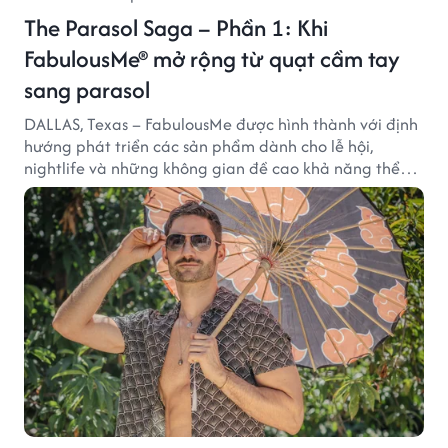
The Parasol Saga – Phần 1: Khi
FabulousMe® mở rộng từ quạt cầm tay
sang parasol
DALLAS, Texas – FabulousMe được hình thành với định
hướng phát triển các sản phẩm dành cho lễ hội,
nightlife và những không gian đề cao khả năng thể
hiện bản thân. Trong quá trình xây dựng thương hiệu,
quạt cầm tay trở thành dòng sản phẩm tạo được
thành công ban đầu, giúp FabulousMe từng bước mở
rộng mức độ hiện diện trên thị trường.