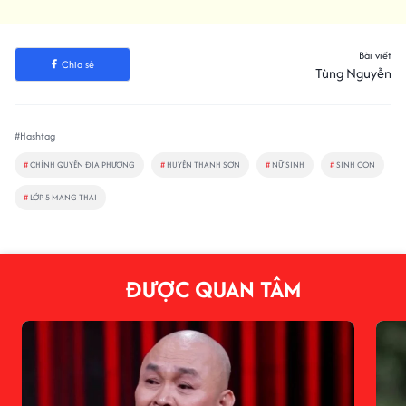
Bài viết
Chia sẻ
Tùng Nguyễn
#Hashtag
#
CHÍNH QUYỀN ĐỊA PHƯƠNG
#
HUYỆN THANH SƠN
#
NỮ SINH
#
SINH CON
#
LỚP 5 MANG THAI
ĐƯỢC QUAN TÂM