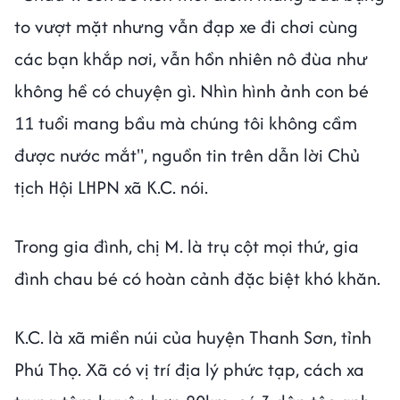
to vượt mặt nhưng vẫn đạp xe đi chơi cùng
các bạn khắp nơi, vẫn hồn nhiên nô đùa như
không hề có chuyện gì. Nhìn hình ảnh con bé
11 tuổi mang bầu mà chúng tôi không cầm
được nước mắt", nguồn tin trên dẫn lời Chủ
tịch Hội LHPN xã K.C. nói.
Trong gia đình, chị M. là trụ cột mọi thứ, gia
đình chau bé có hoàn cảnh đặc biệt khó khăn.
K.C. là xã miền núi của huyện Thanh Sơn, tỉnh
Phú Thọ. Xã có vị trí địa lý phức tạp, cách xa