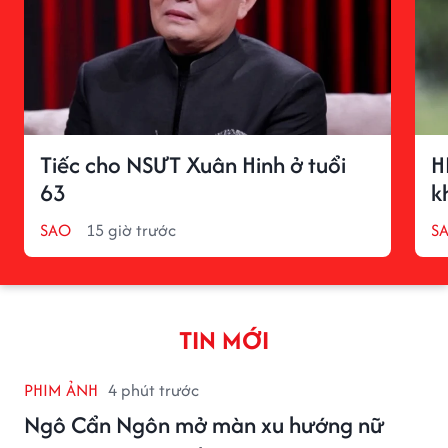
Tiếc cho NSƯT Xuân Hinh ở tuổi
H
63
k
SAO
15 giờ trước
S
TIN MỚI
PHIM ẢNH
4 phút trước
Ngô Cẩn Ngôn mở màn xu hướng nữ