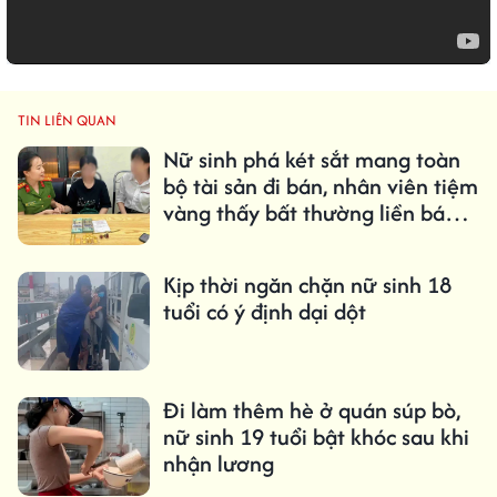
TIN LIÊN QUAN
Nữ sinh phá két sắt mang toàn
bộ tài sản đi bán, nhân viên tiệm
vàng thấy bất thường liền báo
Công an
Kịp thời ngăn chặn nữ sinh 18
tuổi có ý định dại dột
Đi làm thêm hè ở quán súp bò,
nữ sinh 19 tuổi bật khóc sau khi
nhận lương