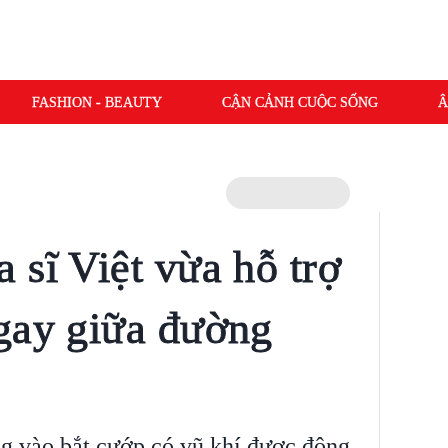
FASHION - BEAUTY
CẬN CẢNH CUỘC SỐNG
Â
 sĩ Việt vừa hỗ trợ
gay giữa đường
g vào bắt cướp có vũ khí được đông