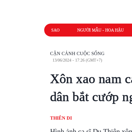
SAO
NGƯỜI MẪU - HOA HẬU
CẬN CẢNH CUỘC SỐNG
13/06/2024 - 17:26 (GMT+7)
Xôn xao nam ca
dân bắt cướp n
THIÊN DI
Hình ảnh ca sĩ Du Thiên xôn