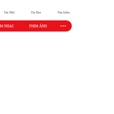
Tin Mới
Tin Hot
Tìm kiếm
M NHẠC
PHIM ẢNH
SAO SPORT