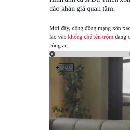
đảo khán giả quan tâm.
Mới đây, cộng đồng mạng xôn xao 
lao vào
khống chế tên trộm
đang c
công an.