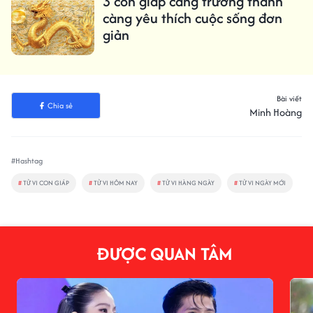
3 con giáp càng trưởng thành
càng yêu thích cuộc sống đơn
giản
Bài viết
Chia sẻ
Minh Hoàng
#Hashtag
#
TỬ VI CON GIÁP
#
TỬ VI HÔM NAY
#
TỬ VI HÀNG NGÀY
#
TỬ VI NGÀY MỚI
ĐƯỢC QUAN TÂM