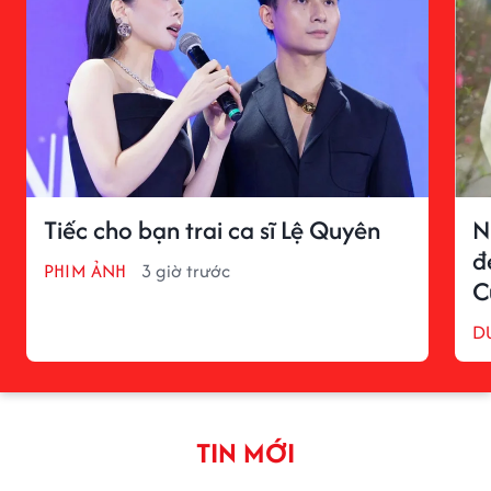
Tiếc cho bạn trai ca sĩ Lệ Quyên
N
đ
PHIM ẢNH
3 giờ trước
C
D
TIN MỚI