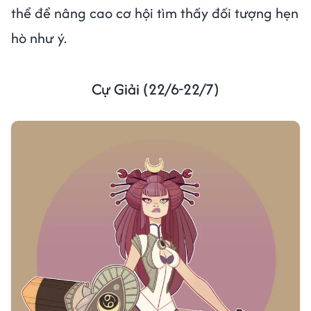
thể để nâng cao cơ hội tìm thấy đối tượng hẹn
hò như ý.
Cự Giải (22/6-22/7)