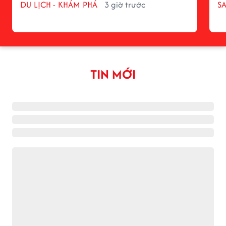
DU LỊCH - KHÁM PHÁ
3 giờ trước
S
TIN MỚI