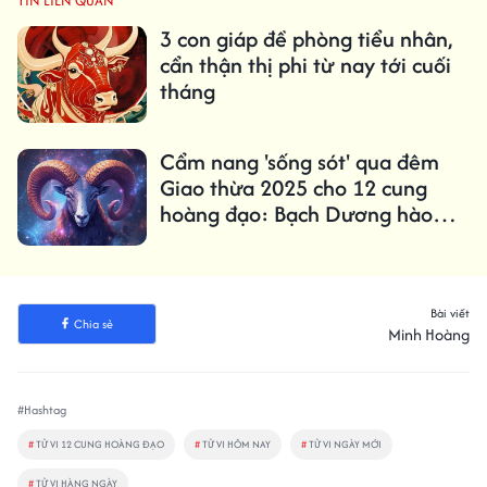
TIN LIÊN QUAN
3 con giáp đề phòng tiểu nhân,
cẩn thận thị phi từ nay tới cuối
tháng
Cẩm nang 'sống sót' qua đêm
Giao thừa 2025 cho 12 cung
hoàng đạo: Bạch Dương hào
hứng, Xữ Nữ cẩn thận
Bài viết
Chia sẻ
Minh Hoàng
#Hashtag
#
TỬ VI 12 CUNG HOÀNG ĐẠO
#
TỬ VI HÔM NAY
#
TỬ VI NGÀY MỚI
#
TỬ VI HÀNG NGÀY