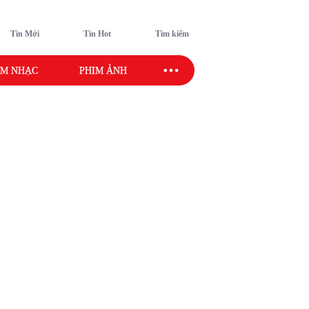
Tin Mới
Tin Hot
Tìm kiếm
M NHẠC
PHIM ẢNH
SAO SPORT