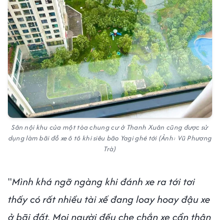
Sân nội khu của một tòa chung cư ở Thanh Xuân cũng được sử
dụng làm bãi đỗ xe ô tô khi siêu bão Yagi ghé tới (Ảnh: Vũ Phương
Trà)
"
Mình khá ngỡ ngàng khi đánh xe ra tới tơi
thấy có rất nhiều tài xế đang loay hoay đậu xe
ở bãi đất. Mọi người đều che chắn xe cẩn thận