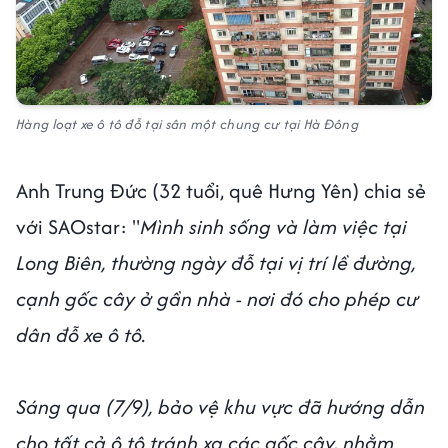
Hàng loạt xe ô tô đỗ tại sân một chung cư tại Hà Đông
Anh Trung Đức (32 tuổi, quê Hưng Yên) chia sẻ
với SAOstar: "
Mình sinh sống và làm việc tại
Long Biên, thường ngày đỗ tại vị trí lề đường,
cạnh gốc cây ở gần nhà - nơi đó cho phép cư
dân đỗ xe ô tô.
Sáng qua (7/9), bảo vệ khu vực đã hướng dẫn
cho tất cả ô tô tránh xa các gốc cây, nhằm