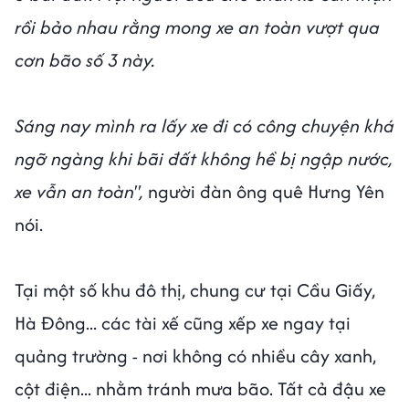
rồi bảo nhau rằng mong xe an toàn vượt qua
cơn bão số 3 này.
Sáng nay mình ra lấy xe đi có công chuyện khá
ngỡ ngàng khi bãi đất không hề bị ngập nước,
xe vẫn an toàn",
người đàn ông quê Hưng Yên
nói.
Tại một số khu đô thị, chung cư tại Cầu Giấy,
Hà Đông... các tài xế cũng xếp xe ngay tại
quảng trường - nơi không có nhiều cây xanh,
cột điện... nhằm tránh mưa bão. Tất cả đậu xe