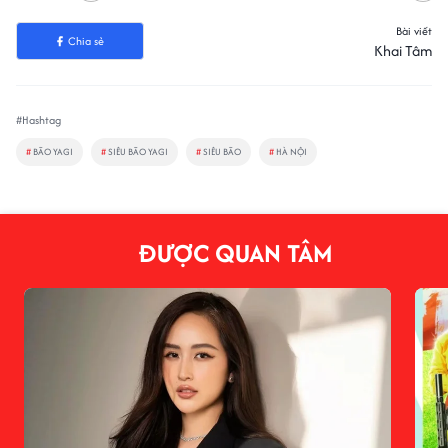
Bài viết
Chia sẻ
Khai Tâm
#Hashtag
#
BÃO YAGI
#
SIÊU BÃO YAGI
#
SIÊU BÃO
#
HÀ NỘI
ĐƯỢC QUAN TÂM