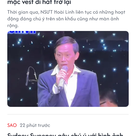
mặc vest đi hát trở lại
Thời gian qua, NSƯT Hoài Linh liên tục có những hoạt
động đáng chú ý trên sân khấu cũng như màn ảnh
rộng.
SAO
22 phút trước
Sydney Sweeney gây chú ý với hình ảnh