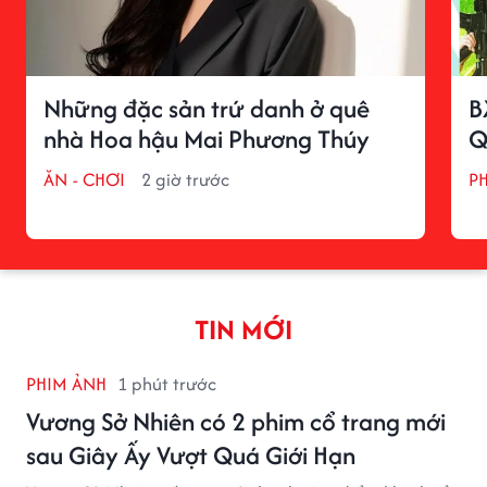
Những đặc sản trứ danh ở quê
B
nhà Hoa hậu Mai Phương Thúy
Q
ĂN - CHƠI
2 giờ trước
P
TIN MỚI
PHIM ẢNH
1 phút trước
Vương Sở Nhiên có 2 phim cổ trang mới
sau Giây Ấy Vượt Quá Giới Hạn