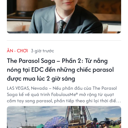
ĂN - CHƠI
3 giờ trước
The Parasol Saga – Phần 2: Từ nắng
nóng tại EDC đến những chiếc parasol
được mua lúc 2 giờ sáng
LAS VEGAS, Nevada – Nếu phần đầu của The Parasol
Saga kể về quá trình FabulousMe® mở rộng từ quạt
cầm tay sang parasol, phần tiếp theo ghi lại thời điểm
sản phẩm được thị trường đón nhận và dần vượt khỏi
công năng che nắng thông thường.