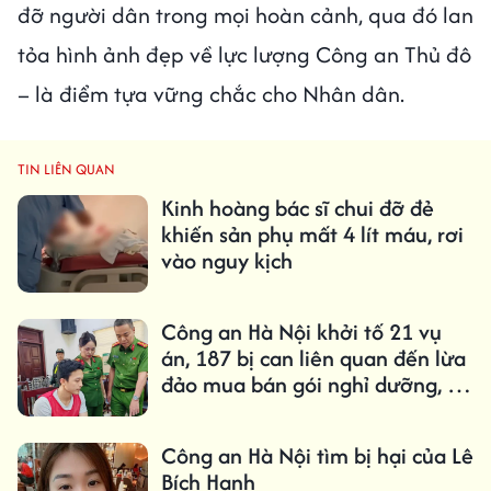
đỡ người dân trong mọi hoàn cảnh, qua đó lan
tỏa hình ảnh đẹp về lực lượng Công an Thủ đô
– là điểm tựa vững chắc cho Nhân dân.
TIN LIÊN QUAN
Kinh hoàng bác sĩ chui đỡ đẻ
khiến sản phụ mất 4 lít máu, rơi
vào nguy kịch
Công an Hà Nội khởi tố 21 vụ
án, 187 bị can liên quan đến lừa
đảo mua bán gói nghỉ dưỡng, du
lịch
Công an Hà Nội tìm bị hại của Lê
Bích Hạnh