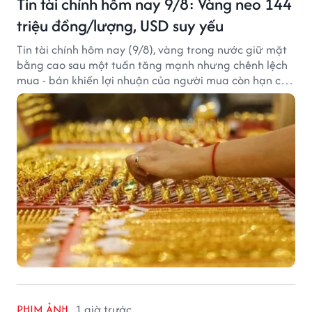
Tin tài chính hôm nay 9/8: Vàng neo 144
triệu đồng/lượng, USD suy yếu
Tin tài chính hôm nay (9/8), vàng trong nước giữ mặt
bằng cao sau một tuần tăng mạnh nhưng chênh lệch
mua - bán khiến lợi nhuận của người mua còn hạn chế,
trong khi USD chịu sức ép sau dữ liệu việc làm Mỹ gây
thất vọng.
PHIM ẢNH
1 giờ trước