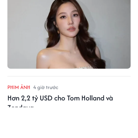
PHIM ẢNH
4 giờ trước
Hơn 2,2 tỷ USD cho Tom Holland và
Zendaya
Hai bom tấn có Tom Holland và Zendaya góp mặt đã
cùng vượt mốc 1 tỷ USD, đưa cặp đôi trở thành tâm
điểm phòng vé Hollywood.