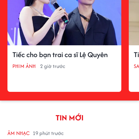
Tiếc cho bạn trai ca sĩ Lệ Quyên
T
PHIM ẢNH
2 giờ trước
S
TIN MỚI
ÂM NHẠC
19 phút trước