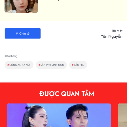
Bài viết
Chia sẻ
Yến Nguyễn
#Hashtag
#
CÔNG AN HÀ NỘI
#
SẢN PHỤ SINH NON
#
SẢN PHỤ
ĐƯỢC QUAN TÂM