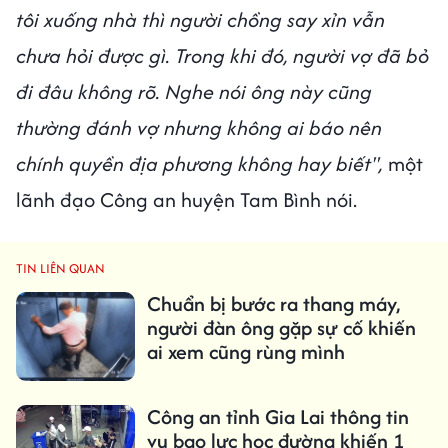
tôi xuống nhà thì người chồng say xỉn vẫn
chưa hỏi được gì. Trong khi đó, người vợ đã bỏ
đi đâu không rõ. Nghe nói ông này cũng
thường đánh vợ nhưng không ai báo nên
chính quyền địa phương không hay biết",
một
lãnh đạo Công an huyện Tam Bình nói.
TIN LIÊN QUAN
Chuẩn bị bước ra thang máy,
người đàn ông gặp sự cố khiến
ai xem cũng rùng mình
Công an tỉnh Gia Lai thông tin
vụ bạo lực học đường khiến 1