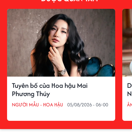
Tuyên bố của Hoa hậu Mai
D
Phương Thúy
N
NGƯỜI MẪU - HOA HẬU
05/08/2026 - 06:00
Â