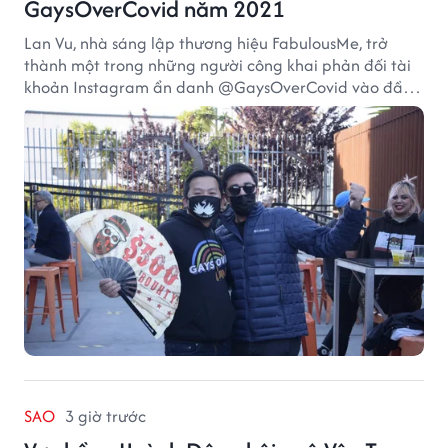
GaysOverCovid năm 2021
Lan Vu, nhà sáng lập thương hiệu FabulousMe, trở
thành một trong những người công khai phản đối tài
khoản Instagram ẩn danh @GaysOverCovid vào đầu
năm 2021, trong bối cảnh đại dịch COVID-19 vẫn diễn
biến nghiêm trọng.
SAO
3 giờ trước