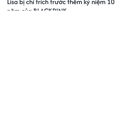
Lisa bị chỉ trích trước thềm kỷ niệm 10
năm của BLACKPINK
Lisa trở thành tâm điểm tranh luận trên mạng xã hội.
PHIM ẢNH
3 giờ trước
Thông báo đặc biệt của nghệ sĩ Hồng