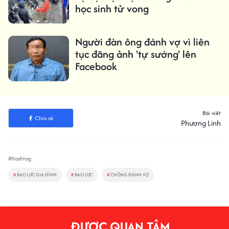
học sinh tử vong
Người đàn ông đánh vợ vì liên
tục đăng ảnh 'tự sướng' lên
Facebook
Bài viết
Chia sẻ
Phương Linh
#Hashtag
#
BẠO LỰC GIA ĐÌNH
#
BẠO LỰC
#
CHỒNG ĐÁNH VỢ
ĐƯỢC QUAN TÂM