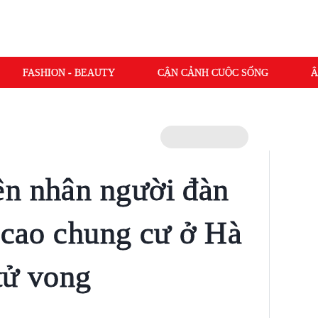
FASHION - BEAUTY
CẬN CẢNH CUỘC SỐNG
Â
ên nhân người đàn
g cao chung cư ở Hà
tử vong