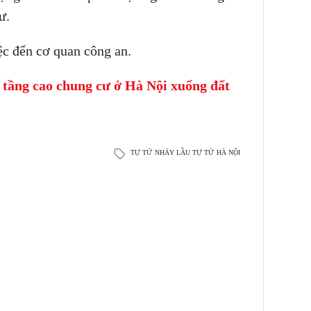
ư.
ệc đến cơ quan công an.
 tầng cao chung cư ở Hà Nội xuống đất
TỰ TỬ
NHẢY LẦU TỰ TỬ
HÀ NỘI