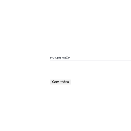
TOP
VIEW
24H
TIN MỚI NHẤT
Xem thêm