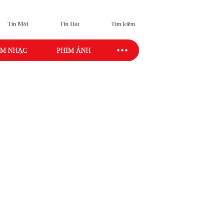
Tin Mới
Tin Hot
Tìm kiếm
M NHẠC
PHIM ẢNH
SAO SPORT